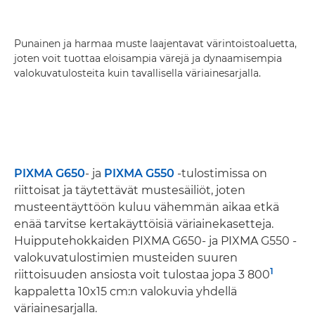
Punainen ja harmaa muste laajentavat värintoistoaluetta,
joten voit tuottaa eloisampia värejä ja dynaamisempia
valokuvatulosteita kuin tavallisella väriainesarjalla.
PIXMA G650
- ja
PIXMA G550
-tulostimissa on
riittoisat ja täytettävät mustesäiliöt, joten
musteentäyttöön kuluu vähemmän aikaa etkä
enää tarvitse kertakäyttöisiä väriainekasetteja.
Huipputehokkaiden PIXMA G650- ja PIXMA G550 -
valokuvatulostimien musteiden suuren
1
riittoisuuden ansiosta voit tulostaa jopa 3 800
kappaletta 10x15 cm:n valokuvia yhdellä
väriainesarjalla.