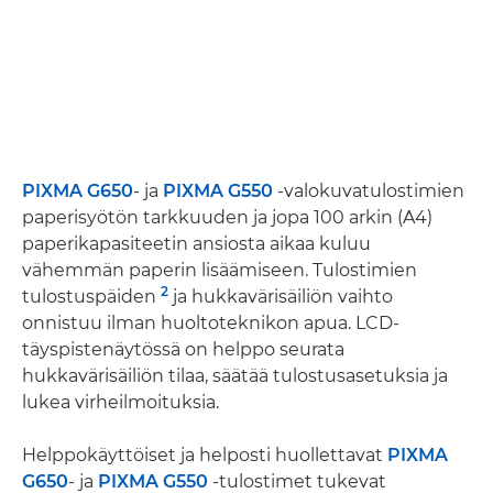
PIXMA G650
- ja
PIXMA G550
-valokuvatulostimien
paperisyötön tarkkuuden ja jopa 100 arkin (A4)
paperikapasiteetin ansiosta aikaa kuluu
vähemmän paperin lisäämiseen. Tulostimien
2
tulostuspäiden
ja hukkavärisäiliön vaihto
onnistuu ilman huoltoteknikon apua. LCD-
täyspistenäytössä on helppo seurata
hukkavärisäiliön tilaa, säätää tulostusasetuksia ja
lukea virheilmoituksia.
Helppokäyttöiset ja helposti huollettavat
PIXMA
G650
- ja
PIXMA G550
-tulostimet tukevat