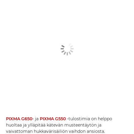
PIXMA G650
- ja
PIXMA G550
-tulostimia on helppo
huoltaa ja ylläpitää kätevän musteentäytön ja
vaivattoman hukkavärisäiliön vaihdon ansiosta.