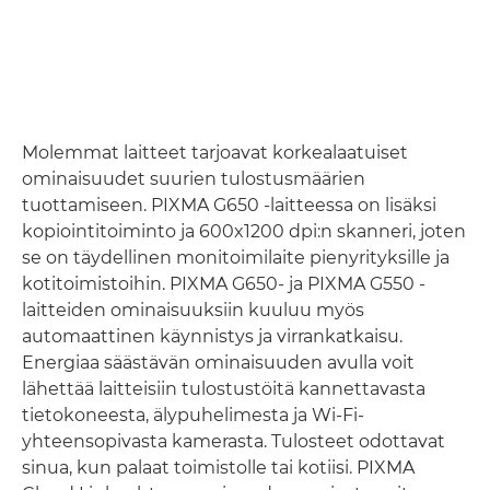
Molemmat laitteet tarjoavat korkealaatuiset
ominaisuudet suurien tulostusmäärien
tuottamiseen. PIXMA G650 -laitteessa on lisäksi
kopiointitoiminto ja 600x1200 dpi:n skanneri, joten
se on täydellinen monitoimilaite pienyrityksille ja
kotitoimistoihin. PIXMA G650- ja PIXMA G550 -
laitteiden ominaisuuksiin kuuluu myös
automaattinen käynnistys ja virrankatkaisu.
Energiaa säästävän ominaisuuden avulla voit
lähettää laitteisiin tulostustöitä kannettavasta
tietokoneesta, älypuhelimesta ja Wi-Fi-
yhteensopivasta kamerasta. Tulosteet odottavat
sinua, kun palaat toimistolle tai kotiisi. PIXMA