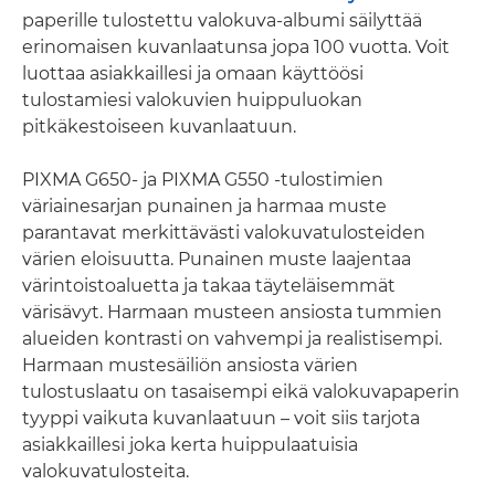
paperille tulostettu valokuva-albumi säilyttää
erinomaisen kuvanlaatunsa jopa 100 vuotta. Voit
luottaa asiakkaillesi ja omaan käyttöösi
tulostamiesi valokuvien huippuluokan
pitkäkestoiseen kuvanlaatuun.
PIXMA G650- ja PIXMA G550 -tulostimien
väriainesarjan punainen ja harmaa muste
parantavat merkittävästi valokuvatulosteiden
värien eloisuutta. Punainen muste laajentaa
värintoistoaluetta ja takaa täyteläisemmät
värisävyt. Harmaan musteen ansiosta tummien
alueiden kontrasti on vahvempi ja realistisempi.
Harmaan mustesäiliön ansiosta värien
tulostuslaatu on tasaisempi eikä valokuvapaperin
tyyppi vaikuta kuvanlaatuun – voit siis tarjota
asiakkaillesi joka kerta huippulaatuisia
valokuvatulosteita.