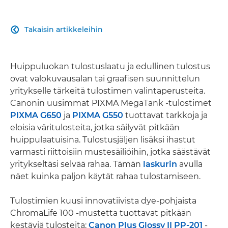
Takaisin artikkeleihin

Huippuluokan tulostuslaatu ja edullinen tulostus
ovat valokuvausalan tai graafisen suunnittelun
yritykselle tärkeitä tulostimen valintaperusteita.
Canonin uusimmat PIXMA MegaTank -tulostimet
PIXMA G650
ja
PIXMA G550
tuottavat tarkkoja ja
eloisia väritulosteita, jotka säilyvät pitkään
huippulaatuisina. Tulostusjäljen lisäksi ihastut
varmasti riittoisiin mustesäiliöihin, jotka säästävät
yritykseltäsi selvää rahaa. Tämän
laskurin
avulla
näet kuinka paljon käytät rahaa tulostamiseen.
Tulostimien kuusi innovatiivista dye-pohjaista
ChromaLife 100 -mustetta tuottavat pitkään
kestäviä tulosteita:
Canon Plus Glossy II PP-201
-