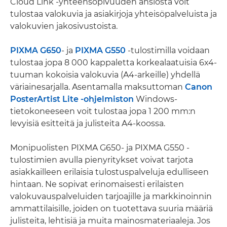
Cloud Link -yhteensopivuuden ansiosta voit
tulostaa valokuvia ja asiakirjoja yhteisöpalveluista ja
valokuvien jakosivustoista.
PIXMA G650
- ja
PIXMA G550
-tulostimilla voidaan
tulostaa jopa 8 000 kappaletta korkealaatuisia 6x4-
tuuman kokoisia valokuvia (A4-arkeille) yhdellä
väriainesarjalla. Asentamalla maksuttoman
Canon
PosterArtist Lite -ohjelmiston
Windows-
tietokoneeseen voit tulostaa jopa 1 200 mm:n
levyisiä esitteitä ja julisteita A4-koossa.
Monipuolisten PIXMA G650- ja PIXMA G550 -
tulostimien avulla pienyritykset voivat tarjota
asiakkailleen erilaisia tulostuspalveluja edulliseen
hintaan. Ne sopivat erinomaisesti erilaisten
valokuvauspalveluiden tarjoajille ja markkinoinnin
ammattilaisille, joiden on tuotettava suuria määriä
julisteita, lehtisiä ja muita mainosmateriaaleja. Jos