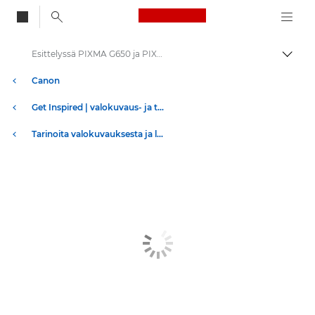
Canon Logo, back to
Esittelyssä PIXMA G650 ja PIXMA G550
Vaihd
Canon
Get Inspired | valokuvaus- ja tulostusvinkkejä sekä ostajan oppaita
Tarinoita valokuvauksesta ja luovuudesta