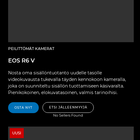
PEILITTÖMÄT KAMERAT
EOS R6 V
Nosta oma sisällöntuotanto uudelle tasolle
videokuvausta tukevalla täyden kennokoon kameralla,
joka on suunniteltu sisällön tuottamiseen käsivaralta.
Pienikokoinen, elokuvatasoinen, valmis tarinoihisi.
ETSI JÄLLEENMYYJÄ
OSTA NYT
No Sellers Found
UUSI