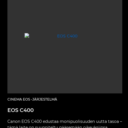
CINEMA EOS -JÄRJESTELMÄ
EOS C400
Canon EOS C400 edustaa monipuolisuuden uutta tasoa –
tämä laite on suunniteltu pääsemään oikeuksiinsa