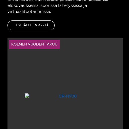
elokuvauksessa, suorissa lähetyksissä ja
virtuaalituotannoissa.
ETSI JÄLLEENMYYJÄ
KOLMEN VUODEN TAKUU