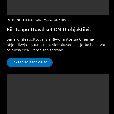
RF-KIINNITTEISET CINEMA-OBJEKTIIVIT
Kiinteäpolttoväliset CN-R-objektiivit
Sarja kiinteäpolttovälisiä RF-kiinnitteisiä Cinema-
objektiiveja – suunniteltu videokuvaajille, jotka haluavat
töihinsä elokuvamaisen särmän.
LÄHETÄ SOITTOPYYNTÖ