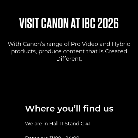
Where to find us
VISIT CANON AT IBC 2026
Products
With Canon’s range of Pro Video and Hybrid
Pro AV Solutions
products, produce content that is Created
Different.
Product Ranges
Canon Professional Services
Where you’ll find us
We are in Hall 11 Stand C.41