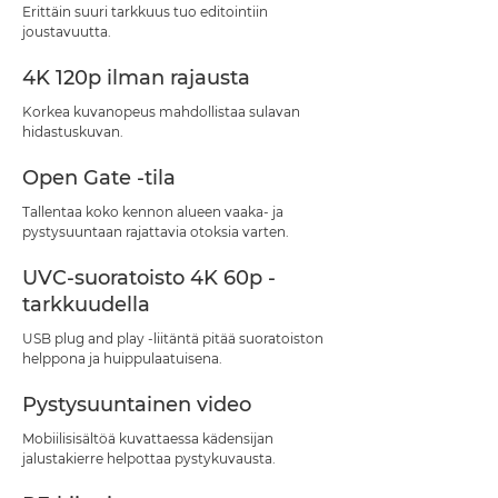
Erittäin suuri tarkkuus tuo editointiin
joustavuutta.
4K 120p ilman rajausta
Korkea kuvanopeus mahdollistaa sulavan
hidastuskuvan.
Open Gate -tila
Tallentaa koko kennon alueen vaaka- ja
pystysuuntaan rajattavia otoksia varten.
UVC-suoratoisto 4K 60p -
tarkkuudella
USB plug and play -liitäntä pitää suoratoiston
helppona ja huippulaatuisena.
Pystysuuntainen video
Mobiilisisältöä kuvattaessa kädensijan
jalustakierre helpottaa pystykuvausta.