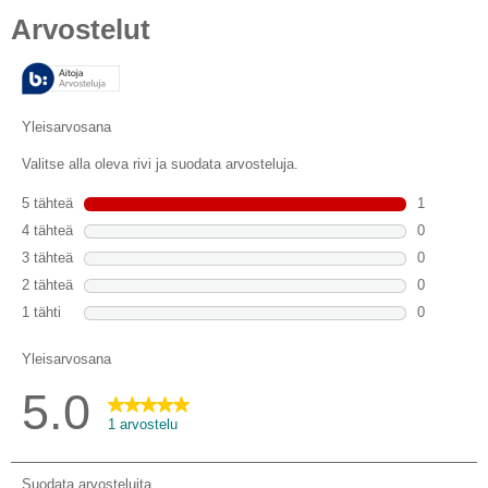
tähteä.
1
arvostelu