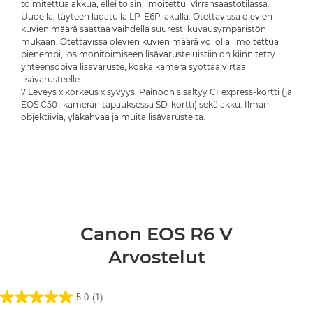
toimitettua akkua, ellei toisin ilmoitettu. Virransäästötilassa.
Uudella, täyteen ladatulla LP-E6P-akulla. Otettavissa olevien
kuvien määrä saattaa vaihdella suuresti kuvausympäristön
mukaan. Otettavissa olevien kuvien määrä voi olla ilmoitettua
pienempi, jos monitoimiseen lisävarusteluistiin on kiinnitetty
yhteensopiva lisävaruste, koska kamera syöttää virtaa
lisävarusteelle.
7 Leveys x korkeus x syvyys. Painoon sisältyy CFexpress-kortti (ja
EOS C50 -kameran tapauksessa SD-kortti) sekä akku. Ilman
objektiivia, yläkahvaa ja muita lisävarusteita.
Canon EOS R6 V
Arvostelut
5.0
(1)
5.0/5