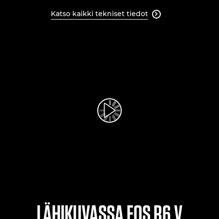
Katso kaikki tekniset tiedot

Toista video
LÄHIKUVASSA EOS R6 V