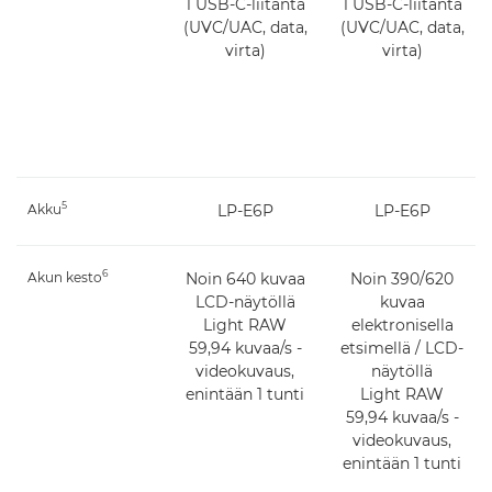
1 USB-C-liitäntä
1 USB-C-liitäntä
(UVC/UAC, data,
(UVC/UAC, data,
virta)
virta)
5
Akku
LP-E6P
LP-E6P
6
Akun kesto
Noin 640 kuvaa
Noin 390/620
LCD-näytöllä
kuvaa
Light RAW
elektronisella
59,94 kuvaa/s -
etsimellä / LCD-
videokuvaus,
näytöllä
enintään 1 tunti
Light RAW
59,94 kuvaa/s -
videokuvaus,
enintään 1 tunti