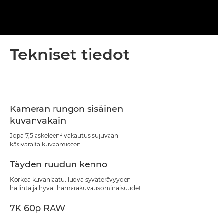
Tekniset tiedot
Kameran rungon sisäinen
kuvanvakain
Jopa 7,5 askeleen¹ vakautus sujuvaan
käsivaralta kuvaamiseen.
Täyden ruudun kenno
Korkea kuvanlaatu, luova syväterävyyden
hallinta ja hyvät hämäräkuvausominaisuudet.
7K 60p RAW