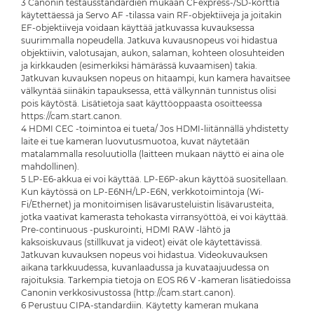
3 Canonin testausstandardien mukaan CFexpress-/SD-korttia
käytettäessä ja Servo AF -tilassa vain RF-objektiiveja ja joitakin
EF-objektiiveja voidaan käyttää jatkuvassa kuvauksessa
suurimmalla nopeudella. Jatkuva kuvausnopeus voi hidastua
objektiivin, valotusajan, aukon, salaman, kohteen olosuhteiden
ja kirkkauden (esimerkiksi hämärässä kuvaamisen) takia.
Jatkuvan kuvauksen nopeus on hitaampi, kun kamera havaitsee
välkyntää siinäkin tapauksessa, että välkynnän tunnistus olisi
pois käytöstä. Lisätietoja saat käyttöoppaasta osoitteessa
https://cam.start.canon.
4 HDMI CEC -toimintoa ei tueta/ Jos HDMI-liitännällä yhdistetty
laite ei tue kameran luovutusmuotoa, kuvat näytetään
matalammalla resoluutiolla (laitteen mukaan näyttö ei aina ole
mahdollinen).
5 LP-E6-akkua ei voi käyttää. LP-E6P-akun käyttöä suositellaan.
Kun käytössä on LP-E6NH/LP-E6N, verkkotoimintoja (Wi-
Fi/Ethernet) ja monitoimisen lisävarusteluistin lisävarusteita,
jotka vaativat kamerasta tehokasta virransyöttöä, ei voi käyttää.
Pre-continuous -puskurointi, HDMI RAW -lähtö ja
kaksoiskuvaus (stillkuvat ja videot) eivät ole käytettävissä.
Jatkuvan kuvauksen nopeus voi hidastua. Videokuvauksen
aikana tarkkuudessa, kuvanlaadussa ja kuvataajuudessa on
rajoituksia. Tarkempia tietoja on EOS R6 V -kameran lisätiedoissa
Canonin verkkosivustossa (http://cam.start.canon).
6 Perustuu CIPA-standardiin. Käytetty kameran mukana