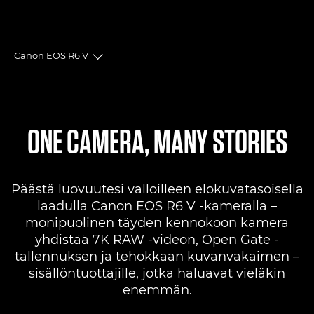
Canon EOS R6 V
Toggle breadcrumbs
Yleiskuvaus
Tekniset tiedot
ONE CAMERA, MANY STORIES
Arvostelut
Päästä luovuutesi valloilleen elokuvatasoisella
Tuki
laadulla Canon EOS R6 V -kameralla –
monipuolinen täyden kennokoon kamera
ETSI JÄLLEENMYYJÄ
yhdistää 7K RAW -videon, Open Gate -
No Sellers Found
tallennuksen ja tehokkaan kuvanvakaimen –
sisällöntuottajille, jotka haluavat vieläkin
enemmän.