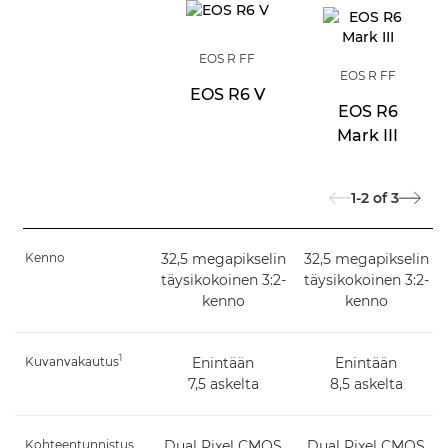
EOS R FF
EOS R FF
EOS R6 V
EOS R6
Mark III
1-2
of
3
Kenno
32,5 megapikselin
32,5 megapikselin
täysikokoinen 3:2-
täysikokoinen 3:2-
kenno
kenno
1
Kuvanvakautus
Enintään
Enintään
7,5 askelta
8,5 askelta
Kohteentunnistus
Dual Pixel CMOS
Dual Pixel CMOS