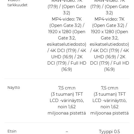
RAW-video: 7K
RAW-video: 7K
tarkkuudet
(17:9) / (Open Gate
(17:9) / (Open Gate
3:2)
3:2)
MP4-video: 7K
MP4-video: 7K
(Open Gate 3:2) /
(Open Gate 3:2) /
1920 x 1280 (Open
1920 x 1280 (Open
Gate 3:2,
Gate 3:2,
esikatselutiedosto)
esikatselutiedosto)
/ 4K DCI (17:9) / 4K
/ 4K DCI (17:9) / 4K
UHD (16:9) / 2K
UHD (16:9) / 2K
DCI (17:9) / Full HD
DCI (17:9) / Full HD
(16:9)
(16:9)
Näyttö
7,5 cm:n
7,5 cm:n
(3 tuuman) TFT
(3 tuuman) TFT
LCD -värinäyttö,
LCD -värinäyttö,
noin 1,62
noin 1,62
miljoonaa pistettä
miljoonaa pistettä
Etsin
–
Tyyppi 0.5