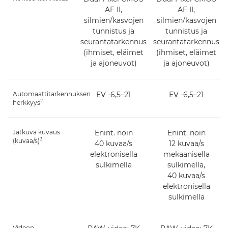
AF II,
AF II,
silmien/kasvojen
silmien/kasvojen
tunnistus ja
tunnistus ja
seurantatarkennus
seurantatarkennus
(ihmiset, eläimet
(ihmiset, eläimet
ja ajoneuvot)
ja ajoneuvot)
Automaattitarkennuksen
EV -6,5–21
EV -6,5–21
2
herkkyys
Jatkuva kuvaus
Enint. noin
Enint. noin
3
(kuvaa/s)
40 kuvaa/s
12 kuvaa/s
elektronisella
mekaanisella
sulkimella
sulkimella,
40 kuvaa/s
elektronisella
sulkimella
Videon