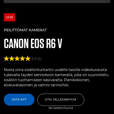
UUSI
PEILITTÖMÄT KAMERAT
CANON
EOS R6 V
5.0
(1)
Nosta oma sisällöntuotanto uudelle tasolle videokuvausta
tukevalla täyden kennokoon kameralla, joka on suunniteltu
sisällön tuottamiseen käsivaralta. Pienikokoinen,
elokuvatasoinen ja valmis tarinoihisi.
OSTA NYT
ETSI JÄLLEENMYYJÄ
No Sellers Found