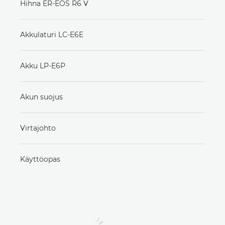
Hihna ER-EOS R6 V
Akkulaturi LC-E6E
Akku LP-E6P
Akun suojus
Virtajohto
Käyttöopas