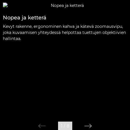
Nopea ja ketterä
Kevyt rakenne, ergonominen kahva ja kätevä zoomausvipu,
joka kuvaamisen yhteydessä helpottaa tuettujen objektiivien
hallintaa.
1
/
8