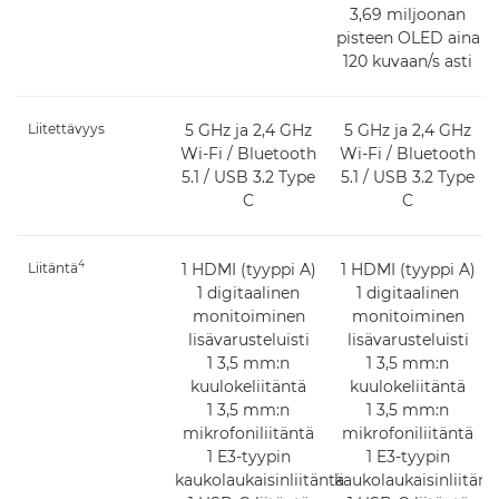
3,69 miljoonan
pisteen OLED aina
120 kuvaan/s asti
Liitettävyys
5 GHz ja 2,4 GHz
5 GHz ja 2,4 GHz
Wi-Fi / Bluetooth
Wi-Fi / Bluetooth
5.1 / USB 3.2 Type
5.1 / USB 3.2 Type
C
C
4
Liitäntä
1 HDMI (tyyppi A)
1 HDMI (tyyppi A)
1 digitaalinen
1 digitaalinen
monitoiminen
monitoiminen
lisävarusteluisti
lisävarusteluisti
1 3,5 mm:n
1 3,5 mm:n
kuulokeliitäntä
kuulokeliitäntä
1 3,5 mm:n
1 3,5 mm:n
mikrofoniliitäntä
mikrofoniliitäntä
1 E3-tyypin
1 E3-tyypin
kaukolaukaisinliitäntä
kaukolaukaisinliitänt