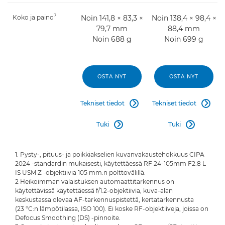
7
Koko ja paino
Noin 141,8 × 83,3 ×
Noin 138,4 × 98,4 ×
79,7 mm
88,4 mm
Noin 688 g
Noin 699 g
OSTA NYT
OSTA NYT
Tekniset tiedot
Tekniset tiedot


Tuki
Tuki


1. Pysty-, pituus- ja poikkiakselien kuvanvakaustehokkuus CIPA
2024 -standardin mukaisesti, käytettäessä RF 24-105mm F2.8 L
IS USM Z -objektiivia 105 mm:n polttovälillä.
2 Heikoimman valaistuksen automaattitarkennus on
käytettävissä käytettäessä f/1.2-objektiivia, kuva-alan
keskustassa olevaa AF-tarkennuspistettä, kertatarkennusta
(23 °C:n lämpötilassa, ISO 100). Ei koske RF-objektiiveja, joissa on
Defocus Smoothing (DS) -pinnoite.