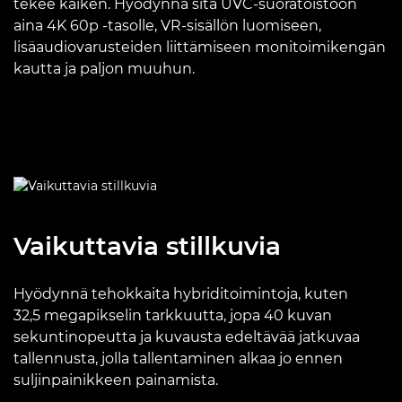
tekee kaiken. Hyödynnä sitä UVC-suoratoistoon
aina 4K 60p -tasolle, VR-sisällön luomiseen,
lisäaudio­varusteiden liittämiseen monitoimikengän
kautta ja paljon muuhun.
Vaikuttavia stillkuvia
Hyödynnä tehokkaita hybriditoimintoja, kuten
32,5 megapikselin tarkkuutta, jopa 40 kuvan
sekuntinopeutta ja kuvausta edeltävää jatkuvaa
tallennusta, jolla tallentaminen alkaa jo ennen
suljinpainikkeen painamista.