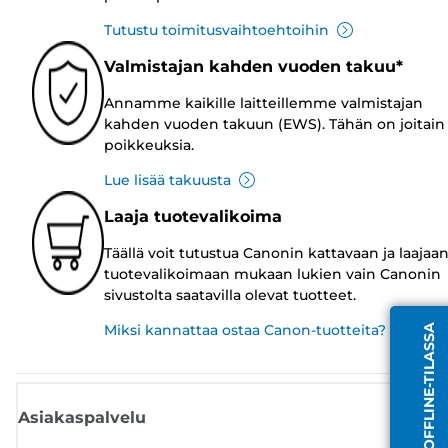
Tutustu toimitusvaihtoehtoihin
Valmistajan kahden vuoden takuu*
Annamme kaikille laitteillemme valmistajan
kahden vuoden takuun (EWS). Tähän on joitain
poikkeuksia.
Lue lisää takuusta
Laaja tuotevalikoima
Täällä voit tutustua Canonin kattavaan ja laajaa
tuotevalikoimaan mukaan lukien vain Canonin
sivustolta saatavilla olevat tuotteet.
Miksi kannattaa ostaa Canon-tuotteita?
EDUSTAJA OFFLINE-TILASSA
Asiakaspalvelu