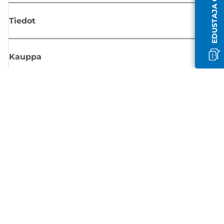
Tiedot
Kauppa
Tilaa Canon-uutiset
Saat sähköpostiisi säännöllisesti päivityksiä uusista tuotteista, hyödyllisi
vinkkejä ja tarjouksia
REKISTERÖIDY
Myyntiehdot
Tietosuojakäytäntö
Tietoa evästeistä
Evästeasetukset