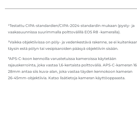
¹Testattu CIPA-standardien/CIPA-2024-standardin mukaan (pysty- ja
vaakasuunnissa suurimmalla polttovälillä EOS R8 -kameralla).
²Vaikka objektiivissa on pöly- ja vedenkestävä rakenne, se ei kuitenkaa
täysin estä pölyn tai vesipisaroiden pääsyä objektiivin sisään.
*APS-C-koon kennoilla varustetuissa kameroissa käytetään
rajauskerrointa, joka vastaa 1,6-kertaista polttoväliä. APS-C-kameran 16
28mm antaa siis kuva-alan, joka vastaa täyden kennokoon kameran
26-45mm-objektiivia. Katso lisätietoja kameran käyttöoppaasta.