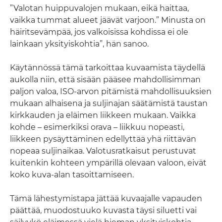
”Valotan huippuvalojen mukaan, eikä haittaa,
vaikka tummat alueet jäävät varjoon.” Minusta on
häiritsevämpää, jos valkoisissa kohdissa ei ole
lainkaan yksityiskohtia”, hän sanoo.
Käytännössä tämä tarkoittaa kuvaamista täydellä
aukolla niin, että sisään pääsee mahdollisimman
paljon valoa, ISO-arvon pitämistä mahdollisuuksien
mukaan alhaisena ja suljinajan säätämistä taustan
kirkkauden ja eläimen liikkeen mukaan. Vaikka
kohde – esimerkiksi orava – liikkuu nopeasti,
liikkeen pysäyttäminen edellyttää yhä riittävän
nopeaa suljinaikaa. Valotusratkaisut perustuvat
kuitenkin kohteen ympärillä olevaan valoon, eivät
koko kuva-alan tasoittamiseen.
Tämä lähestymistapa jättää kuvaajalle vapauden
päättää, muodostuuko kuvasta täysi siluetti vai