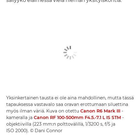
säilyykö eläimessä vielä hieman yksityiskohtia.
Yksinkertainen tausta ei ole aina mahdollinen, mutta tässä
tapauksessa vastavalo saa oravan erottumaan siluettina
myös ilman väriä. Kuva on otettu
Canon R6 Mark III
-
kameralla ja
Canon RF 100-500mm F4.5.-7.1 L IS STM
-
objektiivilla (223 mm:n polttovälillä, 1/3200 s, f/5 ja
ISO 2000). © Dani Connor