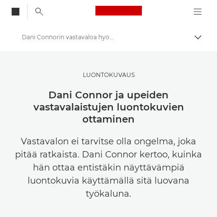
Canon Logo, back to
Dani Connorin vastavaloa hyödyntävät kuvaustekniikat luontokuvauksessa
Vaihd
Canon
Säilytä kuvia ja videoita edullisesti
LUONTOKUVAUS
Dani Connor ja upeiden
vastavalaistujen luontokuvien
ottaminen
Vastavalon ei tarvitse olla ongelma, joka
pitää ratkaista. Dani Connor kertoo, kuinka
hän ottaa entistäkin näyttävämpiä
luontokuvia käyttämällä sitä luovana
työkaluna.