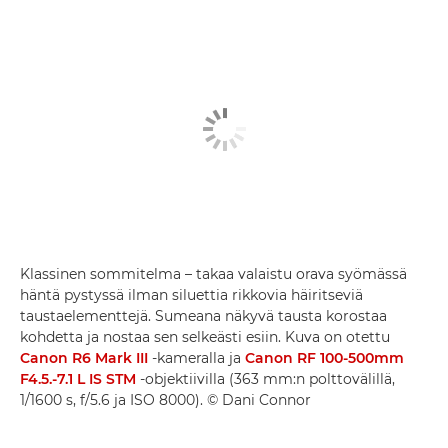
Klassinen sommitelma – takaa valaistu orava syömässä
häntä pystyssä ilman siluettia rikkovia häiritseviä
taustaelementtejä. Sumeana näkyvä tausta korostaa
kohdetta ja nostaa sen selkeästi esiin. Kuva on otettu
Canon R6 Mark III
-kameralla ja
Canon RF 100-500mm
F4.5.-7.1 L IS STM
-objektiivilla (363 mm:n polttovälillä,
1/1600 s, f/5.6 ja ISO 8000). © Dani Connor