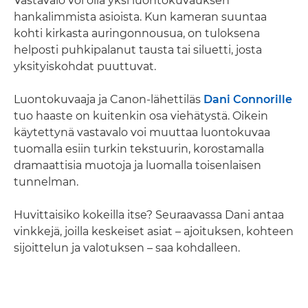
Vastavalo voi olla yksi luontokuvauksen
hankalimmista asioista. Kun kameran suuntaa
kohti kirkasta auringonnousua, on tuloksena
helposti puhkipalanut tausta tai siluetti, josta
yksityiskohdat puuttuvat.
Luontokuvaaja ja Canon-lähettiläs
Dani Connorille
tuo haaste on kuitenkin osa viehätystä. Oikein
käytettynä vastavalo voi muuttaa luontokuvaa
tuomalla esiin turkin tekstuurin, korostamalla
dramaattisia muotoja ja luomalla toisenlaisen
tunnelman.
Huvittaisiko kokeilla itse? Seuraavassa Dani antaa
vinkkejä, joilla keskeiset asiat – ajoituksen, kohteen
sijoittelun ja valotuksen – saa kohdalleen.