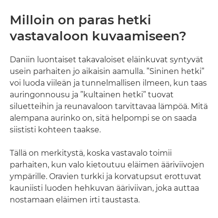
Milloin on paras hetki
vastavaloon kuvaamiseen?
Daniin luontaiset takavaloiset eläinkuvat syntyvät
usein parhaiten jo aikaisin aamulla. ”Sininen hetki”
voi luoda viileän ja tunnelmallisen ilmeen, kun taas
auringonnousu ja ”kultainen hetki” tuovat
siluetteihin ja reunavaloon tarvittavaa lämpöä. Mitä
alempana aurinko on, sitä helpompi se on saada
siististi kohteen taakse.
Tällä on merkitystä, koska vastavalo toimii
parhaiten, kun valo kietoutuu eläimen ääriviivojen
ympärille. Oravien turkki ja korvatupsut erottuvat
kauniisti luoden hehkuvan ääriviivan, joka auttaa
nostamaan eläimen irti taustasta.