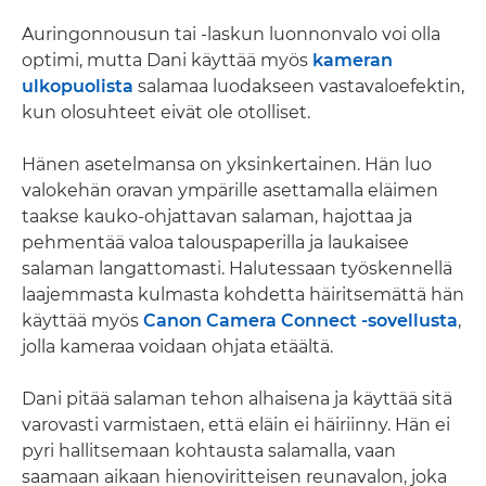
Auringonnousun tai -laskun luonnonvalo voi olla
optimi, mutta Dani käyttää myös
kameran
ulkopuolista
salamaa luodakseen vastavaloefektin,
kun olosuhteet eivät ole otolliset.
Hänen asetelmansa on yksinkertainen. Hän luo
valokehän oravan ympärille asettamalla eläimen
taakse kauko-ohjattavan salaman, hajottaa ja
pehmentää valoa talouspaperilla ja laukaisee
salaman langattomasti. Halutessaan työskennellä
laajemmasta kulmasta kohdetta häiritsemättä hän
käyttää myös
Canon Camera Connect -sovellusta
,
jolla kameraa voidaan ohjata etäältä.
Dani pitää salaman tehon alhaisena ja käyttää sitä
varovasti varmistaen, että eläin ei häiriinny. Hän ei
pyri hallitsemaan kohtausta salamalla, vaan
saamaan aikaan hienoviritteisen reunavalon, joka