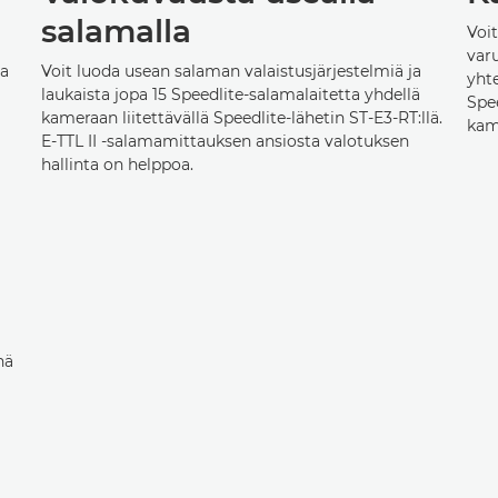
salamalla
Voit
varu
ta
Voit luoda usean salaman valaistusjärjestelmiä ja
yhte
laukaista jopa 15 Speedlite-salamalaitetta yhdellä
Spee
kameraan liitettävällä Speedlite-lähetin ST-E3-RT:llä.
kam
E-TTL II -salamamittauksen ansiosta valotuksen
hallinta on helppoa.
nä