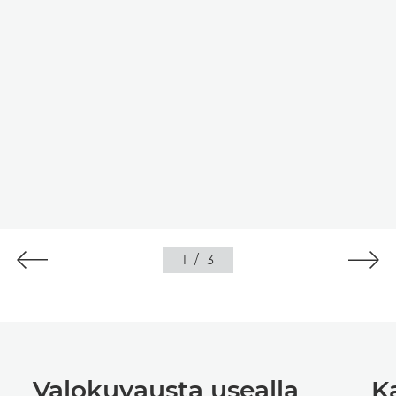
1
/
3
Valokuvausta usealla
K