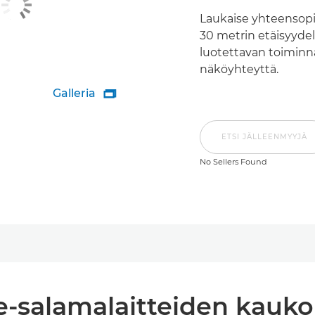
Laukaise yhteensopi
30 metrin etäisyydel
luotettavan toiminn
näköyhteyttä.
Galleria

ETSI JÄLLEENMYYJÄ
No Sellers Found
e-salamalaitteiden kauko