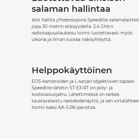
salaman hallintaa
Voit hallita yhteensopivia Speedlite-salamalaittei
jopa 30 metrin etäisyydeltä. 2,4 GHz:n
radiotaajuuslaukaisu toimii luotettavasti myös
ulkona ja ilman suoraa näköyhteyttä.
Helppokäyttöinen
EOS-kameroiden ja L-sarjan objektiivien tapaan
Speedlite-lähetin ST-E3-RT on pöly- ja
kosteussuojattu. Lähettimessä on selkeä
taustavalaistu nestekidenäyttö, ja sen virtalähtee
toimii kaksi AA-/LR6-paristoa.