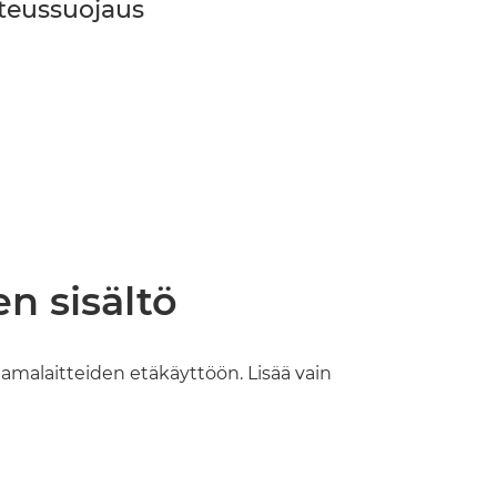
teussuojaus
n sisältö
alamalaitteiden etäkäyttöön. Lisää vain