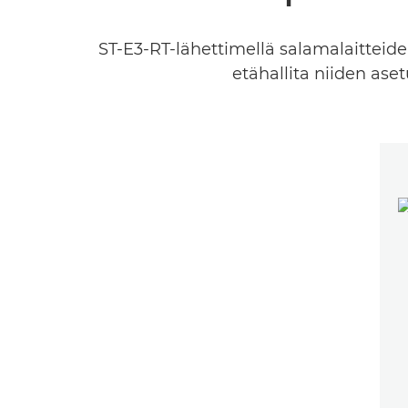
ST-E3-RT-lähettimellä salamalaitteide
etähallita niiden ase