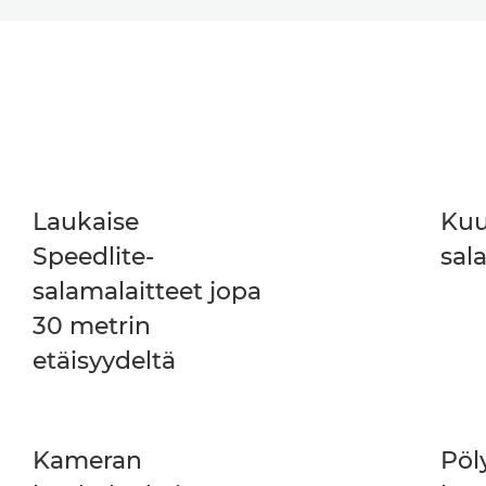
Laukaise
Kuu
Speedlite-
sal
salamalaitteet jopa
30 metrin
etäisyydeltä
Kameran
Pöly