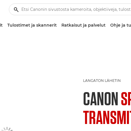
it
Tulostimet ja skannerit
Ratkaisut ja palvelut
Ohje ja tu
LANGATON LÄHETIN
CANON
S
TRANSMIT