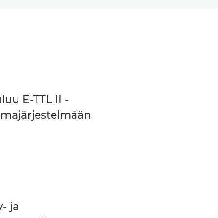
luu E-TTL II -
amajärjestelmään
- ja