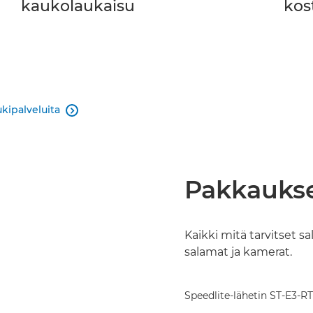
kaukolaukaisu
kos
ukipalveluita

Pakkaukse
Kaikki mitä tarvitset s
salamat ja kamerat.
Speedlite-lähetin ST-E3-RT