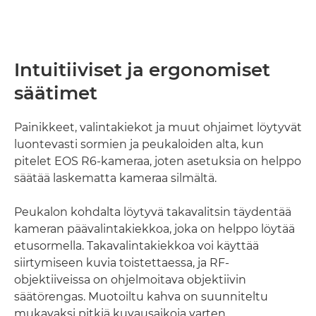
Intuitiiviset ja ergonomiset
säätimet
Painikkeet, valintakiekot ja muut ohjaimet löytyvät
luontevasti sormien ja peukaloiden alta, kun
pitelet EOS R6-kameraa, joten asetuksia on helppo
säätää laskematta kameraa silmältä.
Peukalon kohdalta löytyvä takavalitsin täydentää
kameran päävalintakiekkoa, joka on helppo löytää
etusormella. Takavalintakiekkoa voi käyttää
siirtymiseen kuvia toistettaessa, ja RF-
objektiiveissa on ohjelmoitava objektiivin
säätörengas. Muotoiltu kahva on suunniteltu
mukavaksi pitkiä kuvausaikoja varten.