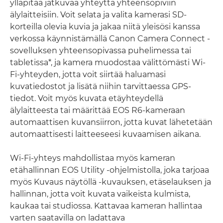
ylläpitää jatkuvaa yhteyttä yhteensopiviin
älylaitteisiin. Voit selata ja valita kamerasi SD-
korteilla olevia kuvia ja jakaa niitä yleisösi kanssa
verkossa käynnistämällä Canon Camera Connect -
sovelluksen yhteensopivassa puhelimessa tai
tabletissa*, ja kamera muodostaa välittömästi Wi-
Fi-yhteyden, jotta voit siirtää haluamasi
kuvatiedostot ja lisätä niihin tarvittaessa GPS-
tiedot. Voit myös kuvata etäyhteydellä
älylaitteesta tai määrittää EOS R6-kameraan
automaattisen kuvansiirron, jotta kuvat lähetetään
automaattisesti laitteeseesi kuvaamisen aikana.
Wi-Fi-yhteys mahdollistaa myös kameran
etähallinnan EOS Utility -ohjelmistolla, joka tarjoaa
myös Kuvaus näytöllä -kuvauksen, etäselauksen ja
hallinnan, jotta voit kuvata vaikeista kulmista,
kaukaa tai studiossa. Kattavaa kameran hallintaa
varten saatavilla on ladattava