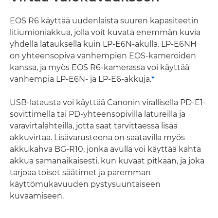
EOS R6 käyttää uudenlaista suuren kapasiteetin
litiumioniakkua, jolla voit kuvata enemmän kuvia
yhdellä latauksella kuin LP-E6N-akulla. LP-E6NH
on yhteensopiva vanhempien EOS-kameroiden
kanssa, ja myös EOS R6-kamerassa voi käyttää
vanhempia LP-E6N- ja LP-E6-akkuja.
*
USB-latausta voi käyttää Canonin virallisella PD-E1-
sovittimella tai PD-yhteensopivilla latureilla ja
varavirtalähteillä, jotta saat tarvittaessa lisää
akkuvirtaa. Lisävarusteena on saatavilla myös
akkukahva BG-R10, jonka avulla voi käyttää kahta
akkua samanaikaisesti, kun kuvaat pitkään, ja joka
tarjoaa toiset säätimet ja paremman
käyttömukavuuden pystysuuntaiseen
kuvaamiseen.