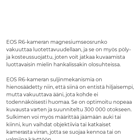
EOS R6-kameran magnesiumseosrunko
vakuuttaa luotettavuudellaan, ja se on myös pöly-
ja kosteussuojattu, joten voit jatkaa kuvaamista
luottavaisin mielin hankalissakin olosuhteissa.
EOS R6-kameran suljinmekanismia on
hienosäädetty niin, että siinä on entistä hiljaisempi,
mutta vakuuttava ääni, jota kohde ei
todennäköisesti huomaa. Se on optimoitu nopeaa
kuvausta varten ja suunniteltu 300 000 otokseen.
Sulkimen voi myös määrittää jäämään auki tai
kiinni, kun vaihdat objektiivia tai katkaiset
kamerasta virran, jotta se suojaa kennoa tai on
valmiina käyttöön.