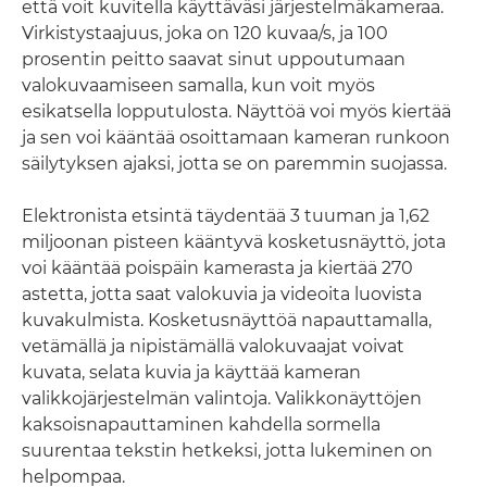
että voit kuvitella käyttäväsi järjestelmäkameraa.
Virkistystaajuus, joka on 120 kuvaa/s, ja 100
prosentin peitto saavat sinut uppoutumaan
valokuvaamiseen samalla, kun voit myös
esikatsella lopputulosta. Näyttöä voi myös kiertää
ja sen voi kääntää osoittamaan kameran runkoon
säilytyksen ajaksi, jotta se on paremmin suojassa.
Elektronista etsintä täydentää 3 tuuman ja 1,62
miljoonan pisteen kääntyvä kosketusnäyttö, jota
voi kääntää poispäin kamerasta ja kiertää 270
astetta, jotta saat valokuvia ja videoita luovista
kuvakulmista. Kosketusnäyttöä napauttamalla,
vetämällä ja nipistämällä valokuvaajat voivat
kuvata, selata kuvia ja käyttää kameran
valikkojärjestelmän valintoja. Valikkonäyttöjen
kaksoisnapauttaminen kahdella sormella
suurentaa tekstin hetkeksi, jotta lukeminen on
helpompaa.