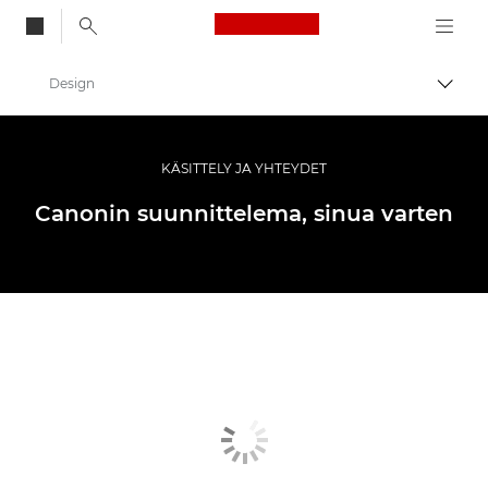
Canon Logo, back to
Design
Vaihd
Canon
Digitaalikamerat
KÄSITTELY JA YHTEYDET
EOS R6
Canonin suunnittelema, sinua varten