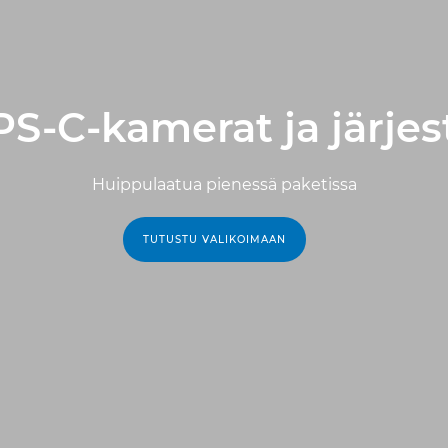
PS-C-kamerat ja järj
Huippulaatua pienessä paketissa
TUTUSTU VALIKOIMAAN