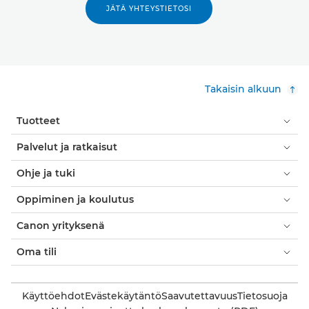
JÄTÄ YHTEYSTIETOSI
Takaisin alkuun
Tuotteet
Palvelut ja ratkaisut
Ohje ja tuki
Oppiminen ja koulutus
Canon yrityksenä
Oma tili
Käyttöehdot
Evästekäytäntö
Saavutettavuus
Tietosuoja