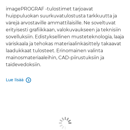
Tapahtumat
imagePROGRAF -tulostimet tarjoavat
huippuluokan suurkuvatulostusta tarkkuutta ja
värejä arvostaville ammattilaisille. Ne soveltuvat
Ota yhteyttä
erityisesti grafiikkaan, valokuvaukseen ja teknisiin
sovelluksiin. Edistyksellinen musteteknologia, laaja
väriskaala ja tehokas materiaalinkäsittely takaavat
laadukkaat tulosteet. Erinomainen valinta
mainosmateriaaleihin, CAD-piirustuksiin ja
taidevedoksiin.
Lue lisää
