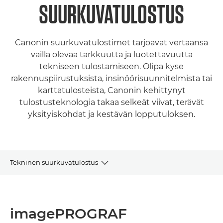
SUURKUVATULOSTUS
Canonin suurkuvatulostimet tarjoavat vertaansa
vailla olevaa tarkkuutta ja luotettavuutta
tekniseen tulostamiseen. Olipa kyse
rakennuspiirustuksista, insinöörisuunnitelmista tai
karttatulosteista, Canonin kehittynyt
tulostusteknologia takaa selkeät viivat, terävät
yksityiskohdat ja kestävän lopputuloksen.
Tekninen suurkuvatulostus
Tuoteryhmät
imagePROGRAF
Artikkelit