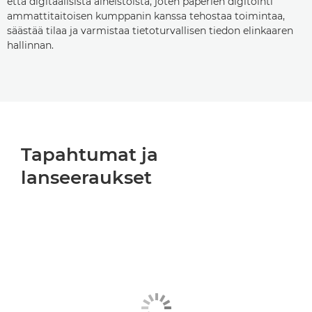
että digitaalisista aineistoista, joten paperien digitointi
ammattitaitoisen kumppanin kanssa tehostaa toimintaa,
säästää tilaa ja varmistaa tietoturvallisen tiedon elinkaaren
hallinnan.
Tapahtumat ja
lanseeraukset