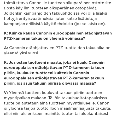
toimitettava Canonille tuotteen alkuperäinen ostotosite
(josta käy ilmi tuotteen alkuperäinen ostopäivä).
Joidenkin kampanjoiden takuuehdoissa voi olla lisäksi
tiettyjä erityisvaatimuksia, joten katso lisätietoja
kampanjan erillisistä käyttöehdoista (jos sellaisia on).
K: Kuinka kauan Canonin eurooppalainen etäohjattavan
PTZ-kameran takuu on yleensä voimassa?
A:
Canonin etäohjattavien PTZ-tuotteiden takuuaika on
yleensä yksi vuosi.
K: Jos ostan tuotteeni maasta, joka ei kuulu Canonin
eurooppalaisen etäohjattavan PTZ-kameran takuun
piiriin, kuuluuko tuotteeni kuitenkin Canonin
eurooppalaisen etäohjattavan PTZ-kameran takuun
piiriin, jos asun takuun piirissä olevassa maassa?
V:
Yleensä tuotteet kuuluvat takuun piiriin tuotteen
myyntipaikan mukaan. Tällöin takuuhuoltotapauksissa
tuote palautetaan aina tuotteen myyntialueelle. Canon
ei yleensä tarjoa tuotteilleen maailmanlaajuista takuuta,
ellei niin ole erikseen mainittu tuote- tai aluekohtaisesti.