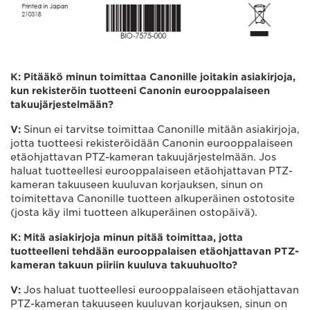
K: Pitääkö minun toimittaa Canonille joitakin asiakirjoja,
kun rekisteröin tuotteeni Canonin eurooppalaiseen
takuujärjestelmään?
V:
Sinun ei tarvitse toimittaa Canonille mitään asiakirjoja,
jotta tuotteesi rekisteröidään Canonin eurooppalaiseen
etäohjattavan PTZ-kameran takuujärjestelmään. Jos
haluat tuotteellesi eurooppalaiseen etäohjattavan PTZ-
kameran takuuseen kuuluvan korjauksen, sinun on
toimitettava Canonille tuotteen alkuperäinen ostotosite
(josta käy ilmi tuotteen alkuperäinen ostopäivä).
K: Mitä asiakirjoja minun pitää toimittaa, jotta
tuotteelleni tehdään eurooppalaisen etäohjattavan PTZ-
kameran takuun piiriin kuuluva takuuhuolto?
V:
Jos haluat tuotteellesi eurooppalaiseen etäohjattavan
PTZ-kameran takuuseen kuuluvan korjauksen, sinun on