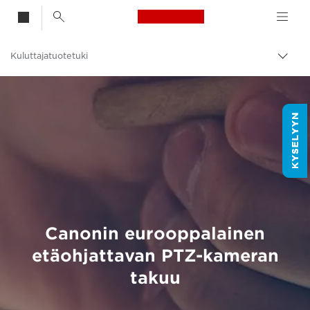
Canon Logo, back t
Kuluttajatuotetuki
Vaih
navig
Canon
Canonin eurooppalainen
etäohjattavan PTZ-kameran
takuu