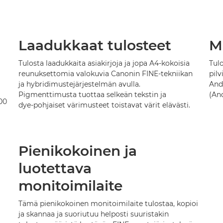
Laadukkaat tulosteet
M
Tulosta laadukkaita asiakirjoja ja jopa A4-kokoisia
Tulo
reunuksettomia valokuvia Canonin FINE-tekniikan
pilv
ja hybridimustejärjestelmän avulla.
And
Pigmenttimusta tuottaa selkeän tekstin ja
(And
000
dye‑pohjaiset värimusteet toistavat värit elävästi.
Pienikokoinen ja
luotettava
monitoimilaite
Tämä pienikokoinen monitoimilaite tulostaa, kopioi
ja skannaa ja suoriutuu helposti suuristakin