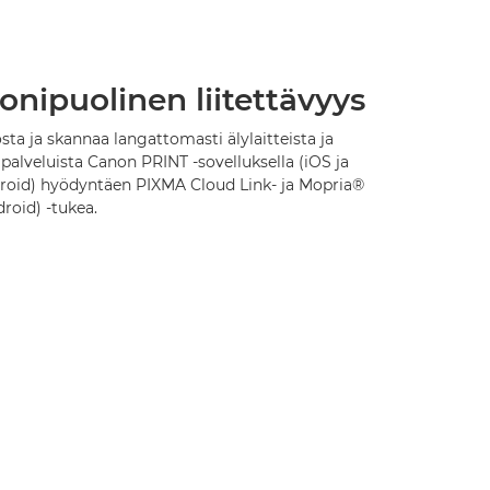
onipuolinen liitettävyys
sta ja skannaa langattomasti älylaitteista ja
ipalveluista Canon PRINT -sovelluksella (iOS ja
roid) hyödyntäen PIXMA Cloud Link- ja Mopria®
roid) -tukea.