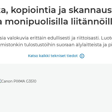
sta, kopiointia ja skannau
a monipuolisilla liitännöil
sia valokuvia erittäin edullisesti ja riittoisasti. Lu
mistonkin tulostustöihin suoraan älylaitteista ja pi
Katso kaikki tekniset tiedot
