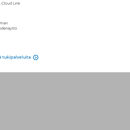
 Cloud Link
uuman
idenäyttö
 tukipalveluita
