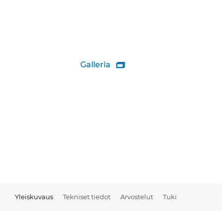
Galleria

Yleiskuvaus
Tekniset tiedot
Arvostelut
Tuki