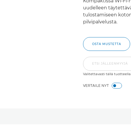
Kompaktissa Wi-Fi-mo
uudelleen täytettävä
tulostamiseen kotona 
pilvipalvelusta.
OSTA MUSTETTA
ETSI JÄLLEENMYYJÄ
Valitettavasti tällä tuotteella
VERTAILE NYT