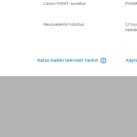
Canon PRINT -sovellus
PIXMA
Reunukseton tulostus
1,2 t
nestek
Katso kaikki tekniset tiedot
Käytä
