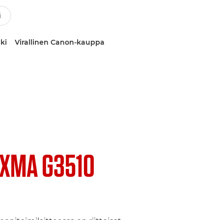
ki
Virallinen Canon-kauppa
IXMA G3510