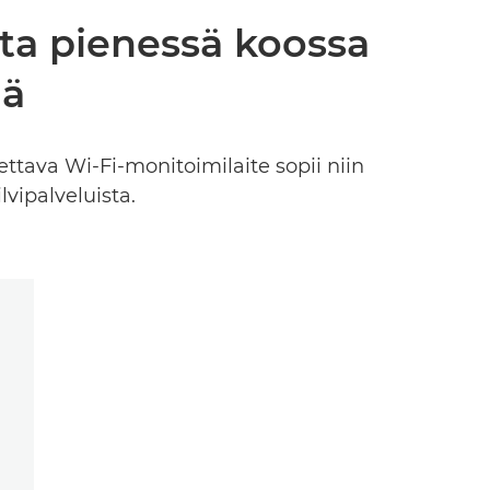
sta pienessä koossa
lä
otettava Wi-Fi-monitoimilaite sopii niin
lvipalveluista.