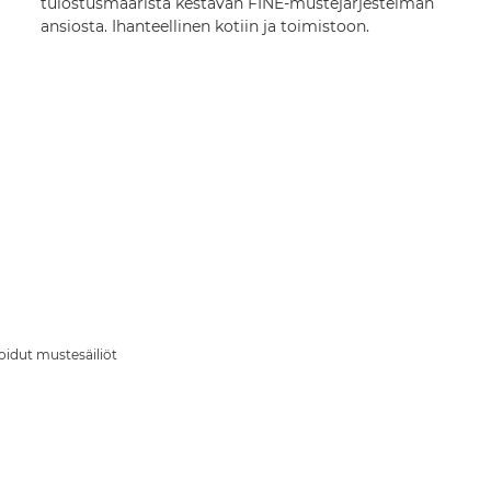
tulostusmääristä kestävän FINE-mustejärjestelmän
ansiosta. Ihanteellinen kotiin ja toimistoon.
oidut mustesäiliöt