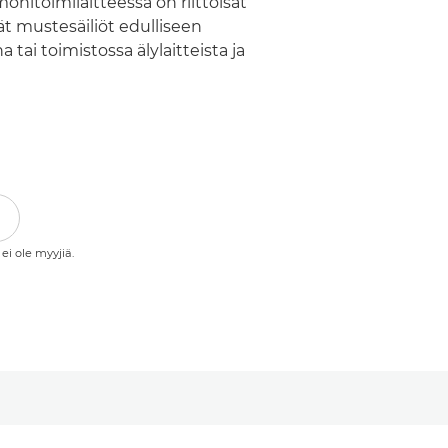
nitoimilaitteessa on riittoisat
t mustesäiliöt edulliseen
tai toimistossa älylaitteista ja
 ei ole myyjiä.