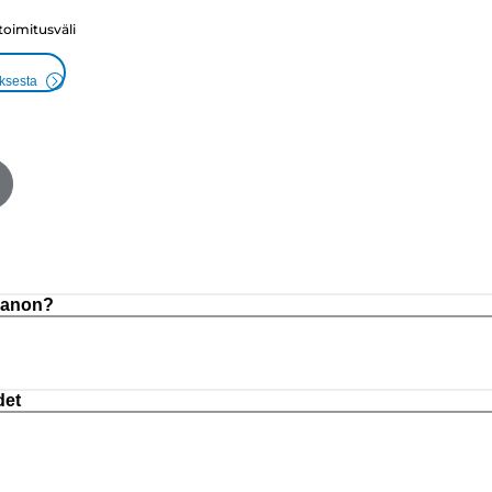
 toimitusväli
uksesta
 Canon?
det