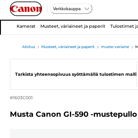
Verkkokauppa
Kamerat
Musteet, väriaineet ja paperit
Tulostimet j
Aloitus
Musteet, väriaineet ja paperit
muste-variaine
M
Tarkista yhteensopivuus syöttämällä tulostimen malli
#
1603C001
Musta Canon GI-590 -mustepullo