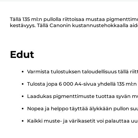
Tällä 135 ml:n pullolla riittoisaa mustaa pigmentt
kestävyys. Tällä Canonin kustannustehokkaalla aido
Edut
Varmista tulostuksen taloudellisuus tällä rii
Tulosta jopa 6 000 A4-sivua yhdellä 135 ml:n 
Laadukas pigmenttimuste tuottaa syvän mus
Nopea ja helppo täyttää älykkään pullon su
Kaikki muste- ja värikasetit voi palauttaa uu