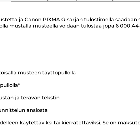
imustetta ja Canon PIXMA G-sarjan tulostimella saadaan
lla mustalla musteella voidaan tulostaa jopa 6 000 A4-
ttoisalla musteen täyttöpullolla
pullolla*
tan ja terävän tekstin
unnittelun ansiosta
delleen käytettäviksi tai kierrätettäviksi. Se on maksut