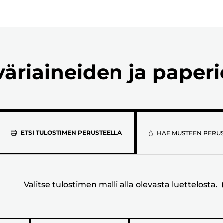
väriaineiden ja paper
Valitse
ETSI TULOSTIMEN PERUSTEELLA
HAE MUSTEEN PERU
tulostimen
malli
Valitse tulostimen malli alla olevasta luettelosta.
alla
olevasta