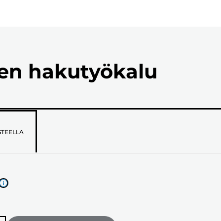
ien hakutyökalu
STEELLA