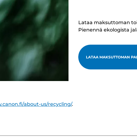
Lataa maksuttoman toimi
Pienennä ekologista ja
LATAA MAKSUTTOMAN PA
.canon.fi/about-us/recycling/
.