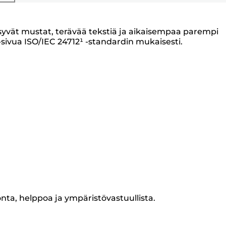
 syvät mustat, terävää tekstiä ja aikaisempaa parempi
sivua ISO/IEC 24712¹ -standardin mukaisesti.
onta, helppoa ja ympäristövastuullista.