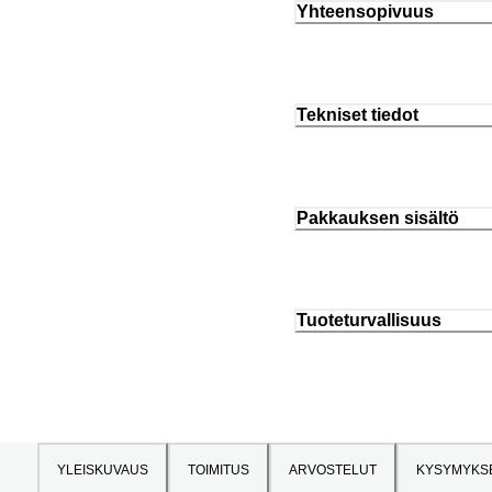
Yhteensopivuus
Tekniset tiedot
Pakkauksen sisältö
Tuoteturvallisuus
YLEISKUVAUS
TOIMITUS
ARVOSTELUT
KYSYMYKS