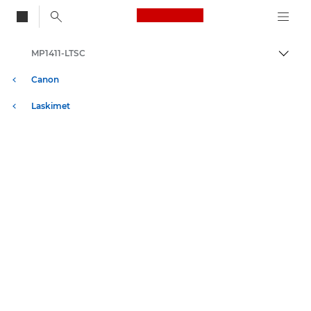
Canon Logo, back to
MP1411-LTSC
Vaihd
Canon
Laskimet