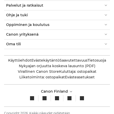
Palvelut ja ratkaisut
Ohje ja tuki
Oppiminen ja koulutus
Canon yrityksenä
Oma tili
Käyttöehdot
Evästekäytäntö
Saavutettavuus
Tietosuoja
Nykyajan orjuutta koskeva lausunto (PDF)
Virallinen Canon Store
Kuluttaja: ostopaikat
Liiketoiminta: ostopaikat
Evästeasetukset
Canon Finland
Copyright 2026. Kaikki oikeudet pidätetään.