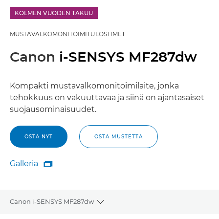
KOLMEN VUODEN TAKUU
MUSTAVALKOMONITOIMITULOSTIMET
Canon
i-SENSYS MF287dw
Kompakti mustavalkomonitoimilaite, jonka
tehokkuus on vakuuttavaa ja siinä on ajantasaiset
suojausominaisuudet.
OSTA NYT
OSTA MUSTETTA
Galleria

Galleria
Canon i-SENSYS MF287dw
Toggle breadcrumbs