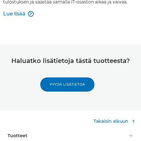
tulostuksen ja säästää samalla IT-osaston aikaa ja vaivaa.
Lue lisää

Haluatko lisätietoja tästä tuotteesta?
PYYDÄ LISÄTIETOA
Takaisin alkuun
Tuotteet