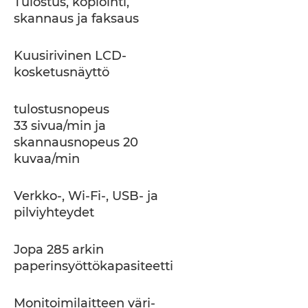
Tulostus, kopiointi,
skannaus ja faksaus
Kuusirivinen LCD-
kosketusnäyttö
tulostusnopeus
33 sivua/min ja
skannausnopeus 20
kuvaa/min
Verkko-, Wi-Fi-, USB- ja
pilviyhteydet
Jopa 285 arkin
paperinsyöttökapasiteetti
Monitoimilaitteen väri-