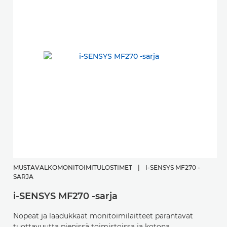
MUSTAVALKOMONITOIMITULOSTIMET
|
I-SENSYS MF270 -
SARJA
i-SENSYS MF270 -sarja
Nopeat ja laadukkaat monitoimilaitteet parantavat
tuottavuutta pienissä toimistoissa ja kotona.