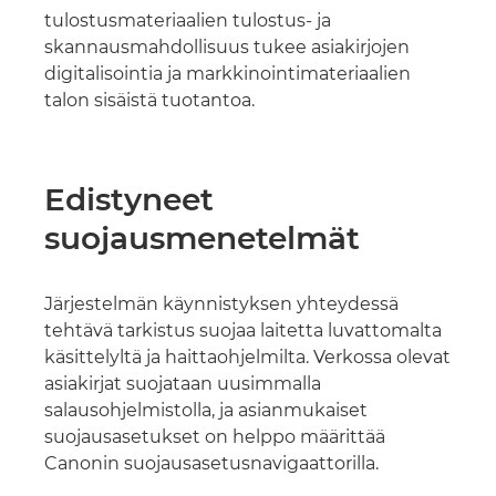
tulostusmateriaalien tulostus- ja
skannausmahdollisuus tukee asiakirjojen
digitalisointia ja markkinointimateriaalien
talon sisäistä tuotantoa.
Edistyneet
suojausmenetelmät
Järjestelmän käynnistyksen yhteydessä
tehtävä tarkistus suojaa laitetta luvattomalta
käsittelyltä ja haittaohjelmilta. Verkossa olevat
asiakirjat suojataan uusimmalla
salausohjelmistolla, ja asianmukaiset
suojausasetukset on helppo määrittää
Canonin suojausasetusnavigaattorilla.