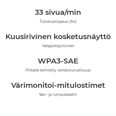
Yleiskuvaus
33 sivua/min
Tekniset tiedot
Tulostusnopeus (A4)
Galleria
Kuusirivinen kosketusnäyttö
Tuki
Helppokäyttöinen
OSTA MUSTETTA
WPA3-SAE
Pitkälle kehitetty verkkoturvallisuus
Värimonitoi-mitulostimet
Väri- ja rumpukasetti