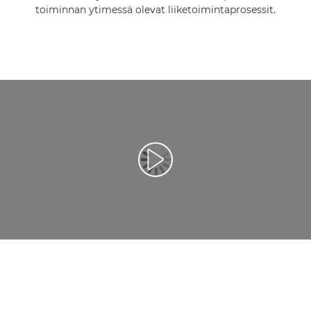
toiminnan ytimessä olevat liiketoimintaprosessit.
Toista video