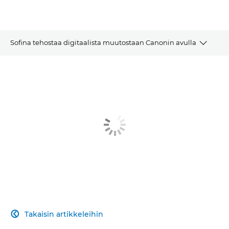
Sofina tehostaa digitaalista muutostaan Canonin avulla
ARTIKKELI
AIHEESEEN LIITTYVÄT RATKAISUT
LUE LISÄÄ
OTA YHTEYTTÄ
Takaisin artikkeleihin
