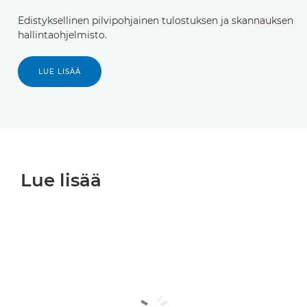
Edistyksellinen pilvipohjainen tulostuksen ja skannauksen
hallintaohjelmisto.
LUE LISÄÄ
Lue lisää