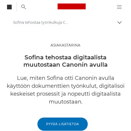
Canon Logo, back to
Sofina tehostaa työnkulkuja Canonin ratkaisujen avulla
Vaihd
Canon
Ratkaisut ja palvelut
ASIAKASTARINA
Ajankohtaista
Sofina tehostaa digitaalista
muutostaan Canonin avulla
Yritysten asiakastarinat
Lue, miten Sofina otti Canonin avulla
käyttöön dokumenttien työnkulut, digitalisoi
keskeiset prosessit ja nopeutti digitaalista
muutostaan.
PYYDÄ LISÄTIETOA