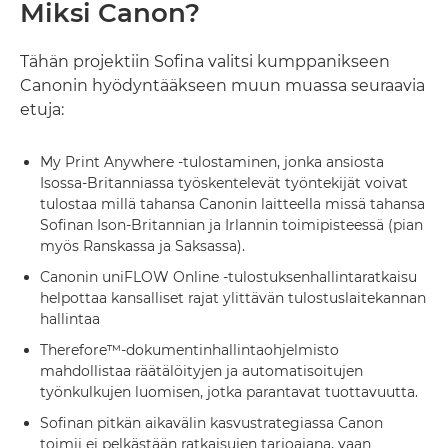
Miksi Canon?
Tähän projektiin Sofina valitsi kumppanikseen
Canonin hyödyntääkseen muun muassa seuraavia
etuja:
My Print Anywhere -tulostaminen, jonka ansiosta
Isossa-Britanniassa työskentelevät työntekijät voivat
tulostaa millä tahansa Canonin laitteella missä tahansa
Sofinan Ison-Britannian ja Irlannin toimipisteessä (pian
myös Ranskassa ja Saksassa).
Canonin uniFLOW Online -tulostuksenhallintaratkaisu
helpottaa kansalliset rajat ylittävän tulostuslaitekannan
hallintaa
Therefore™-dokumentinhallintaohjelmisto
mahdollistaa räätälöityjen ja automatisoitujen
työnkulkujen luomisen, jotka parantavat tuottavuutta.
Sofinan pitkän aikavälin kasvustrategiassa Canon
toimii ei pelkästään ratkaisujen tarjoajana, vaan