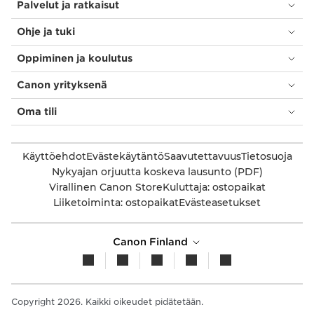
Palvelut ja ratkaisut
Ohje ja tuki
Oppiminen ja koulutus
Canon yrityksenä
Oma tili
Käyttöehdot
Evästekäytäntö
Saavutettavuus
Tietosuoja
Nykyajan orjuutta koskeva lausunto (PDF)
Virallinen Canon Store
Kuluttaja: ostopaikat
Liiketoiminta: ostopaikat
Evästeasetukset
Canon Finland
Copyright 2026. Kaikki oikeudet pidätetään.