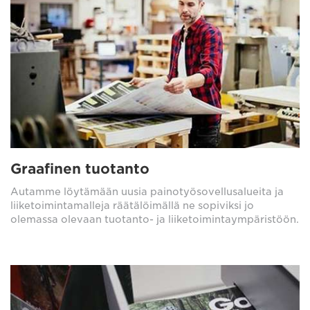
Graafinen tuotanto
Autamme löytämään uusia painotyösovellusalueita ja
liiketoimintamalleja räätälöimällä ne sopiviksi jo
olemassa olevaan tuotanto- ja liiketoimintaympäristöön.