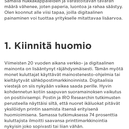
Samalla hukkakappaleiden ja varastoitavan tavaran
määrä vähenee, joten paperia, luontoa ja rahaa säästyy.
Olen koonnut alle viisi tapaa, joilla digitaalinen
painaminen voi tuottaa yritykselle mitattavaa lisäarvoa.
1. Kiinnitä huomio
Viimeisten 20 vuoden aikana verkko- ja digitaalinen
mainonta on lisääntynyt räjähdysmäisesti. Tämän myötä
monet kuluttajat käyttävät mainostenesto-ohjelmia tai
kieltäytyvät sähköpostimarkkinoinnista. Digitaalisia
viestejä on siis nykyään vaikea saada perille. Hyvin
kohdennetun kotiin saapuvan suoramainoksen vaikutus
on positiivisempi. Postin ja IRO Researchin tutkimusten
perusteella näyttäisi siltä, että nuoret ikäluokat pitävät
yksilöidyn printin saamista itsensä erityisenä
huomioimisena. Samassa tutkimuksessa 74 prosenttia
kuluttajista ilmoitti saavansa printtimarkkinointia
nykyisin joko sopivasti tai liian vähän.