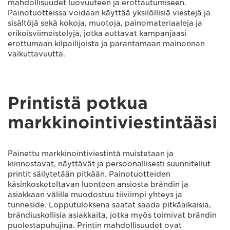
mahdollisuudet luovuuteen ja erottautumiseen.
Painotuotteissa voidaan käyttää yksilöllisiä viestejä ja
sisältöjä sekä kokoja, muotoja, painomateriaaleja ja
erikoisviimeistelyjä, jotka auttavat kampanjaasi
erottumaan kilpailijoista ja parantamaan mainonnan
vaikuttavuutta.
Printistä potkua
markkinointiviestintääsi
Painettu markkinointiviestintä muistetaan ja
kiinnostavat, näyttävät ja persoonallisesti suunnitellut
printit säilytetään pitkään. Painotuotteiden
käsinkosketeltavan luonteen ansiosta brändin ja
asiakkaan välille muodostuu tiiviimpi yhteys ja
tunneside. Lopputuloksena saatat saada pitkäaikaisia,
brändiuskollisia asiakkaita, jotka myös toimivat brändin
puolestapuhujina. Printin mahdollisuudet ovat