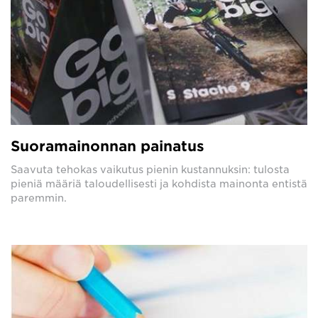
Suoramainonnan painatus
Saavuta tehokas vaikutus pienin kustannuksin: tulosta
pieniä määriä taloudellisesti ja kohdista mainonta entistä
paremmin.