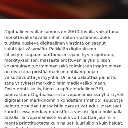
Digitaalinen vallankumous on 2000-luvulla vaikuttanut
merkittävällä tavalla siihen, miten viestimme. Joka
tuutista puskeva digitaalinen viestintä on saanut
kuluttajat väsymään. Pelkkään digitaaliseen
lähestymistapaan luottamisen sijaan hyvin ajoitetun,
merkityksellisen, massasta erottuvan ja yksilöllisen
kokemuksen tuottaminen sekä toimintaan inspiroiminen
on oiva tapa piristää markkinointikampanjan
vaikuttavuutta ja myyntiä. On aika palauttaa painettu
sana yrityksesi markkinoinnin mediavalikoimaan.
Onko printti kallis, hidas ja epätaloudellinen? Ei,
päinvastoin. Digitaalisessa tarvepainamisessa yhdistyvät
digitaalisen markkinoinnin kohdistamismahdollisuudet ja
painotuotteiden tuntoaistiin perustuvat edut, joten saat
kaoottisessa mediaympäristössä viestisi läpi tehokkaalla
tavalla. Tarvepainamisen avulla voit tuottaa juuri niin
monta printtituotetta kuin haluat, juuri silloin kuin haluat.