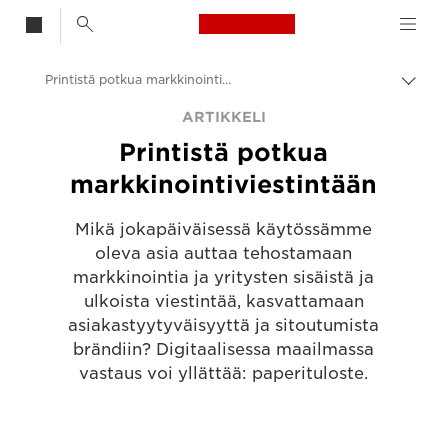
Canon Logo, back t
Printistä potkua markkinointiviestintään
Vaih
navig
Canon
ARTIKKELI
Printistä potkua
Ratkaisut ja palvelut
markkinointiviestintään
Ajankohtaista
Mikä jokapäiväisessä käytössämme
Liiketoiminta- ja ammattilaisartikkelit
oleva asia auttaa tehostamaan
markkinointia ja yritysten sisäistä ja
ulkoista viestintää, kasvattamaan
asiakastyytyväisyyttä ja sitoutumista
brändiin? Digitaalisessa maailmassa
vastaus voi yllättää: paperituloste.