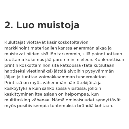
2. Luo muistoja
Kuluttajat viettävät käsinkosketeltavien
markkinointimateriaalien kanssa enemmän aikaa ja
muistavat niiden sisällön tarkemmin, sillä painotuotteen
tuottama kokemus jää paremmin mieleen. Konkreettisen
printin koskettaminen sitä katsoessa (tätä kutsutaan
haptiseksi viestinnäksi) jättää aivoihin pysyvämmän
jäljen ja tuottaa voimakkaamman tunnereaktion.
Printissä on myös vähemmän häiriötekijöitä ja
keskeytyksiä kuin sähköisessä viestissä, jolloin
keskittyminen itse asiaan on helpompaa, kun
multitasking vähenee. Nämä ominaisuudet synnyttävät
myös positiivisempia tuntemuksia brändiä kohtaan.