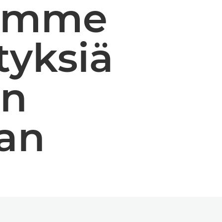
summe
tyksiä
an
aan