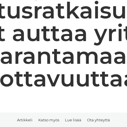
stusratkai
t auttaa yri
arantama
ottavuutt
Artikkeli
Katso myös
Lue lisää
Ota yhteyttä