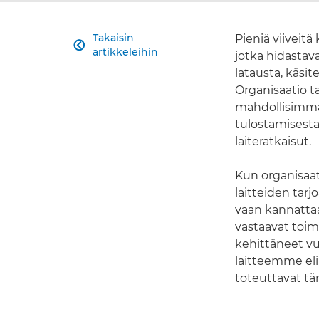
Takaisin
Pieniä viiveitä

artikkeleihin
jotka hidastav
latausta, käsit
Organisaatio t
mahdollisimman
tulostamisesta
laiteratkaisut.
Kun organisaat
laitteiden tarj
vaan kannatta
vastaavat toim
kehittäneet vu
laitteemme el
toteuttavat tä