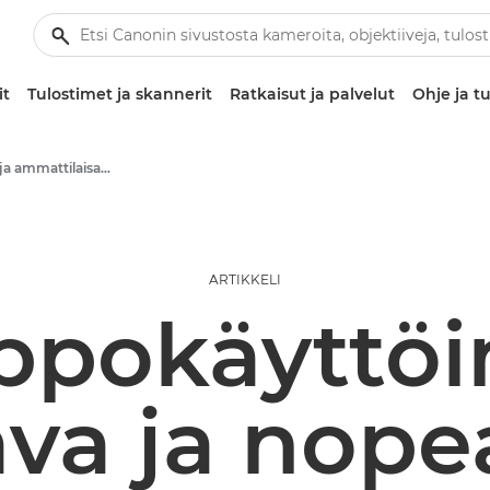
it
Tulostimet ja skannerit
Ratkaisut ja palvelut
Ohje ja tu
Liiketoiminta- ja ammattilaisartikkelit
ARTIKKELI
ppokäyttöi
ava ja nope