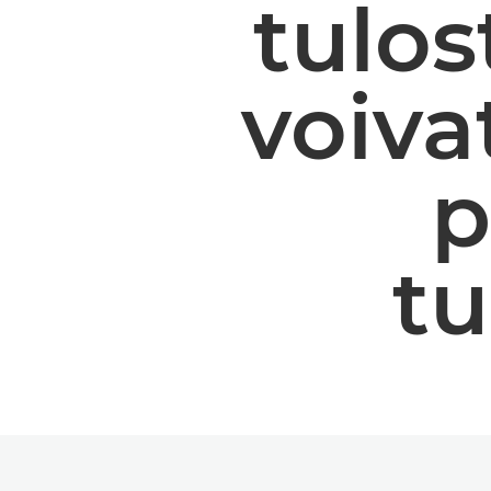
tulo
voiva
p
tu