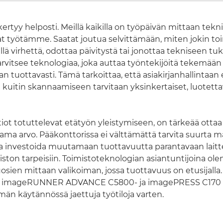
 kertyy helposti. Meillä kaikilla on työpäivän mittaan tekn
at työtämme. Saatat joutua selvittämään, miten jokin toi
ellä virhettä, odottaa päivitystä tai jonottaa tekniseen tu
arvitsee teknologiaa, joka auttaa työntekijöitä tekemään
 tuottavasti. Tämä tarkoittaa, että asiakirjanhallintaan 
 kuitin skannaamiseen tarvitaan yksinkertaiset, luotetta
iot totuttelevat etätyön yleistymiseen, on tärkeää ott
oama arvo. Pääkonttorissa ei välttämättä tarvita suurta mää
a investoida muutamaan tuottavuutta parantavaan laitt
iston tarpeisiin. Toimistoteknologian asiantuntijoina o
osien mittaan valikoiman, jossa tuottavuus on etusijall
i imageRUNNER ADVANCE C5800- ja imagePRESS C170 -
män käytännössä jaettuja työtiloja varten.