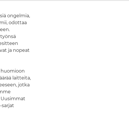
isiä ongelmia,
mii, odottaa
keen.
 työnsä
esitteen
vat ja nopeat
aa huomioon
rää laitteita,
eeseen, jotka
lemme
a. Uusimmat
sarjat