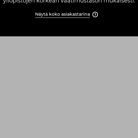
yliopistojen korkean vaatimustason mukaisesti.
Näytä koko asiakastarina
