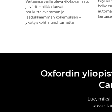
näyttäm
Vertaansa vailla oleva 4K-kuvanlaatu
heikoss
ja väritekniikka luovat
automaa
houkuttelevamman ja
kertais
laadukkaamman kokemuksen –
yksityiskohtia unohtamatta.
Oxfordin yliopi
Ca
Lue, miksi
kuvantam