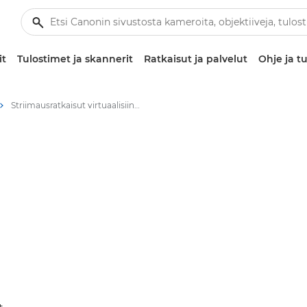
it
Tulostimet ja skannerit
Ratkaisut ja palvelut
Ohje ja tu
Striimausratkaisut virtuaalisiin luokkahuoneisiin