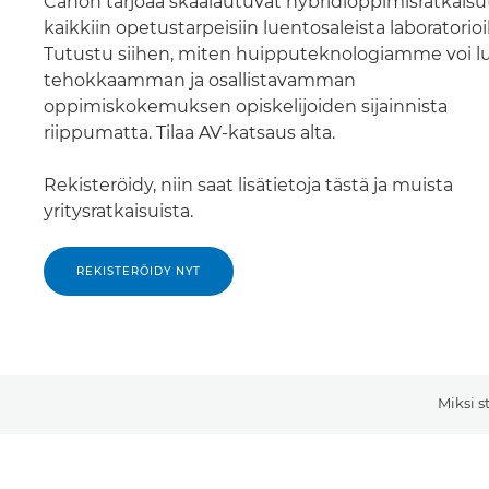
Canon tarjoaa skaalautuvat hybridioppimisratkaisu
kaikkiin opetustarpeisiin luentosaleista laboratorioi
Tutustu siihen, miten huipputeknologiamme voi l
tehokkaamman ja osallistavamman
oppimiskokemuksen opiskelijoiden sijainnista
riippumatta. Tilaa AV-katsaus alta.
Rekisteröidy, niin saat lisätietoja tästä ja muista
yritysratkaisuista.
REKISTERÖIDY NYT
Miksi s