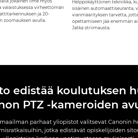
ällä jokainen ilme myös
Helppokäyttöinen tekniikka, k
a valaistuksessa virheettömän
sisäinen automaattiseuranta, 
ttitarkennuksen ja 20-
vianmäärityksen tarvetta, jott
en zoomauksen avulla.
opettamiseen jää enemmän ai
Jatka striimausta.
sto edistää koulutuksen
non PTZ -kameroiden avu
 maailman parhaat yliopistot valitsevat Canonin 
isratkaisuihin, jotka edistävät opiskelijoiden sit