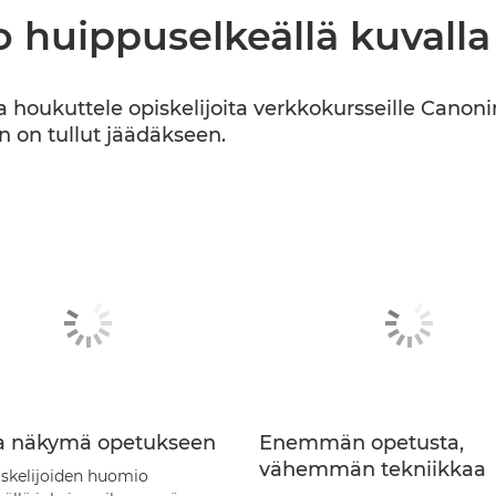
o huippuselkeällä kuvalla
a houkuttele opiskelijoita verkkokursseille Canoni
n on tullut jäädäkseen.
a näkymä opetukseen
Enemmän opetusta,
vähemmän tekniikkaa
iskelijoiden huomio