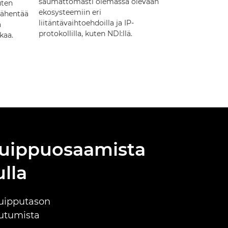
saumattomasti olemassa olevaan
uten
ekosysteemiin eri
vähentää
liitäntävaihtoehdoilla ja IP-
a
protokollilla, kuten NDI:llä.
kaa.
 huippuosaamista
lla
huipputason
outumista