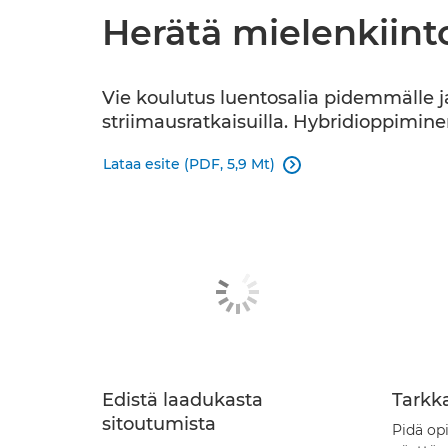
Herätä mielenkiint
Vie koulutus luentosalia pidemmälle j
striimausratkaisuilla. Hybridioppimine
Lataa esite (PDF, 5,9 Mt)

Edistä laadukasta
Tarkk
sitoutumista
Pidä op