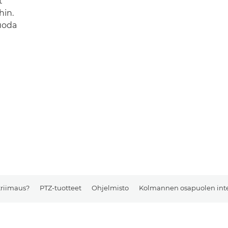
t
hin.
uoda
triimaus?
PTZ-tuotteet
Ohjelmisto
Kolmannen osapuolen inte