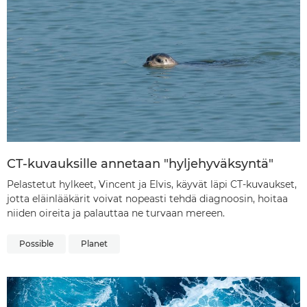
CT-kuvauksille annetaan "hyljehyväksyntä"
Pelastetut hylkeet, Vincent ja Elvis, käyvät läpi CT-kuvaukset,
jotta eläinlääkärit voivat nopeasti tehdä diagnoosin, hoitaa
niiden oireita ja palauttaa ne turvaan mereen.
Possible
Planet