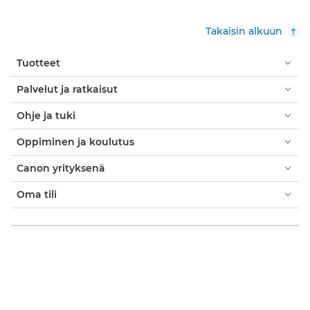
Takaisin alkuun
Tuotteet
Palvelut ja ratkaisut
Ohje ja tuki
Oppiminen ja koulutus
Canon yrityksenä
Oma tili
Käyttöehdot
Evästekäytäntö
Saavutettavuus
Tietosuoja
Nykyajan orjuutta koskeva lausunto (PDF)
Virallinen Canon Store
Kuluttaja: ostopaikat
Liiketoiminta: ostopaikat
Evästeasetukset