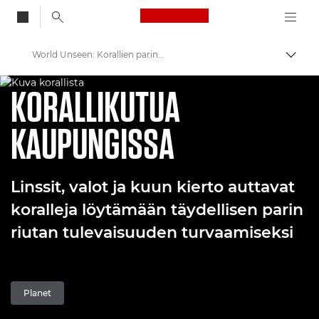
Canon Logo, back to
World Unseen: Korallien parinvalinta alkaa | Canonin koralliriuttasarja
Vaihd
KORALLIEN YHTEENSAATTAMINEN – JAKSO 1
Canon
KORALLIKUTUA
Welcome to VIEW
KAUPUNGISSA
Näkymätön maailma: Korallien suojelu tulevaisuuden hyväksi
Linssit, valot ja kuun kierto auttavat
koralleja löytämään täydellisen parin
riutan tulevaisuuden turvaamiseksi
Planet