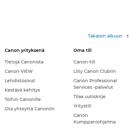
Takaisin alkuun
Canon yrityksenä
Oma tili
Tietoja Canonista
Canon-tili
Canon VIEW
Liity Canon Clubiin
Lehdistösivut
Canon Professional
Services -palvelut
Kestävä kehitys
Tilaa uutiskirje
Töihin Canonille
Yritystili
Ota yhteyttä Canoniin
Canon
Kumppaniohjelma