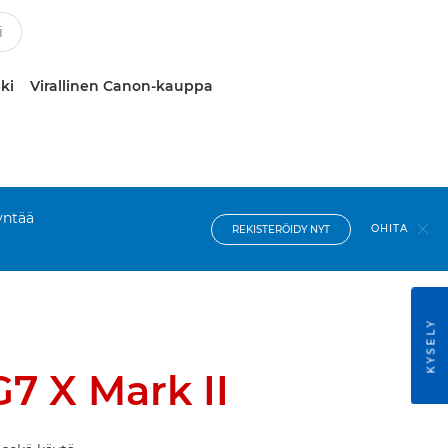
ki
Virallinen Canon-kauppa
yntää
OHITA
REKISTERÖIDY NYT
KYSELY
7 X Mark II