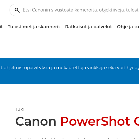
it
Tulostimet ja skannerit
Ratkaisut ja palvelut
Ohje ja tu
aat ohjelmistopäivityksiä ja mukautettuja vinkkejä sekä voit hyöd
TUKI
Canon
PowerShot G