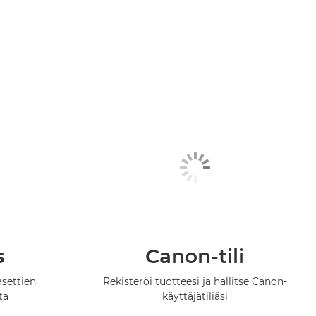
s
Canon-tili
asettien
Rekisteröi tuotteesi ja hallitse Canon-
ta
käyttäjätiliäsi