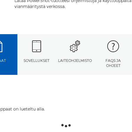
Lataa PowerShot-tuotteesi ohjelmistoja ja käyttöoppaita
vianmääritystä verkossa.
AAT
SOVELLUKSET
LAITEOHJELMISTO
FAQS JA
OHJEET
ppaat on lueteltu alla.