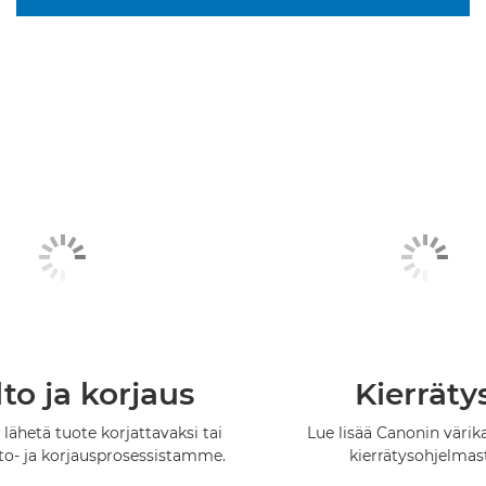
to ja korjaus
Kierräty
 lähetä tuote korjattavaksi tai
Lue lisää Canonin värik
lto- ja korjausprosessistamme.
kierrätysohjelmas