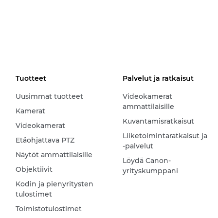
Tuotteet
Palvelut ja ratkaisut
Uusimmat tuotteet
Videokamerat
ammattilaisille
Kamerat
Kuvantamisratkaisut
Videokamerat
Liiketoimintaratkaisut ja
Etäohjattava PTZ
-palvelut
Näytöt ammattilaisille
Löydä Canon-
Objektiivit
yrityskumppani
Kodin ja pienyritysten
tulostimet
Toimistotulostimet