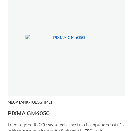
MEGATANK-TULOSTIMET
PIXMA GM4050
Tulosta jopa 18 000 sivua edullisesti ja huippunopeasti 35
arkin automaattisen syöttölaitteen ja 350 arkin