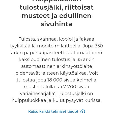
tulostusjälki, riittoisat
Tekniset tiedot
musteet ja edullinen
Tuki
sivuhinta
OSTA MUSTETTA
Tulosta, skannaa, kopioi ja faksaa
tyylikkäällä monitoimilaitteella. Jopa 350
arkin paperikapasiteetti, automaattinen
kaksipuolinen tulostus ja 35 arkin
automaattinen arkinsyöttölaite
pidentävät laitteen käyttöaikaa. Voit
tulostaa jopa 18 000 sivua kolmella
mustepullolla tai 7 700 sivua
väriainesarjalla*. Tulostusjälki on
huippuluokkaa ja kulut pysyvät kurissa.
Katso kaikki tekniset tiedot
