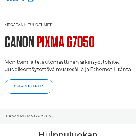
MEGATANK-TULOSTIMET
CANON
PIXMA G7050
Monitoimilaite, automaattinen arkinsyöttölaite,
uudelleentäytettävä mustesäiliö ja Ethernet-liitäntä
OSTA MUSTETTA
Canon PIXMA G7050
Toggle breadcrumbs
Yleiskuvaus
Huippuluokan