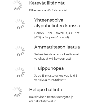
Kätevät liitännät
Ethernet- ja Wi-Fi-liitännät.
Yhteensopiva
älypuhelinten kanssa
Canon PRINT -sovellus, AirPrint
(iOS) ja Mopria (Android).
Ammattitason laatua
Selkeä teksti ja reunuksettomat
valokuvat A4-kokoon asti.
Huippunopea
Jopa 13 mustavalkosivua ja 6,8
värisivua minuutissa**.
Helppo hallinta
Kaksirivinen nestekidenäyttö ja
etähallintatyökalut.