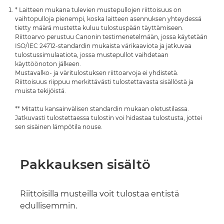
* Laitteen mukana tulevien mustepullojen riittoisuus on
vaihtopulloja pienempi, koska laitteen asennuksen yhteydessä
tietty määrä mustetta kuluu tulostuspään täyttämiseen.
Riittoarvo perustuu Canonin testimenetelmään, jossa käytetään
ISO/IEC 24712-standardin mukaista värikaaviota ja jatkuvaa
tulostussimulaatiota, jossa mustepullot vaihdetaan
käyttöönoton jälkeen.
Mustavalko- ja väritulostuksen riittoarvoja ei yhdistetä.
Riittoisuus riippuu merkittävästi tulostettavasta sisällöstä ja
muista tekijöistä.
** Mitattu kansainvälisen standardin mukaan oletustilassa.
Jatkuvasti tulostettaessa tulostin voi hidastaa tulostusta, jottei
sen sisäinen lämpötila nouse.
Pakkauksen sisältö
Riittoisilla musteilla voit tulostaa entistä
edullisemmin.