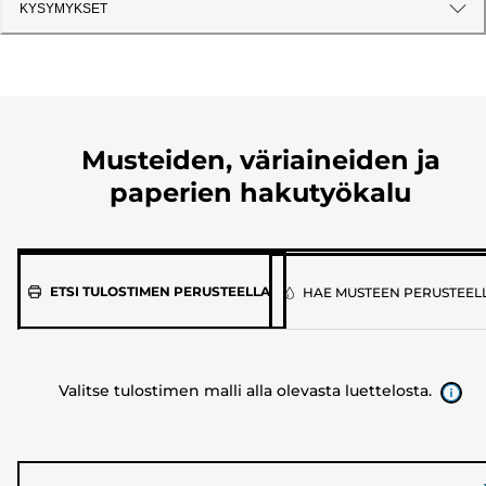
KYSYMYKSET
Musteiden, väriaineiden ja
paperien hakutyökalu
Valitse
ETSI TULOSTIMEN PERUSTEELLA
HAE MUSTEEN PERUSTEEL
tulostimen
malli
alla
Valitse tulostimen malli alla olevasta luettelosta.
olevasta
luettelosta.