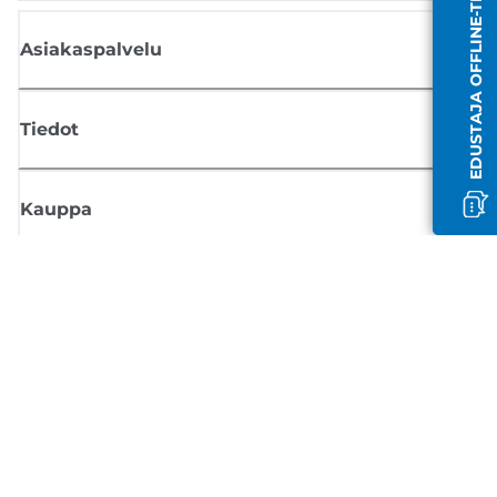
EDUSTAJA OFFLINE-TILASSA
Asiakaspalvelu
Tiedot
Kauppa
Tilaa Canon-uutiset
Saat sähköpostiisi säännöllisesti päivityksiä uusista tuotteista, hyödyllisi
vinkkejä ja tarjouksia
REKISTERÖIDY