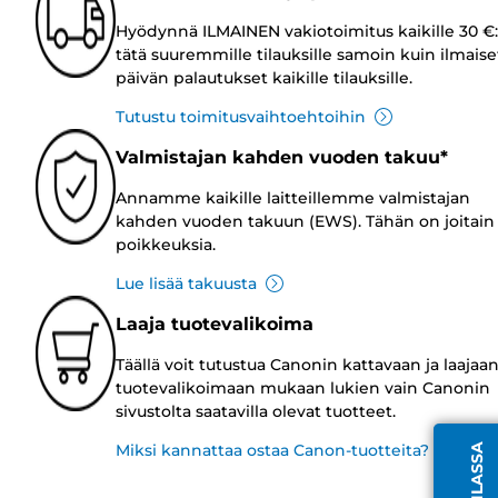
Hyödynnä ILMAINEN vakiotoimitus kaikille 30 €:
tätä suuremmille tilauksille samoin kuin ilmaise
päivän palautukset kaikille tilauksille.
Tutustu toimitusvaihtoehtoihin
Valmistajan kahden vuoden takuu*
Annamme kaikille laitteillemme valmistajan
kahden vuoden takuun (EWS). Tähän on joitain
poikkeuksia.
Lue lisää takuusta
Laaja tuotevalikoima
Täällä voit tutustua Canonin kattavaan ja laajaa
tuotevalikoimaan mukaan lukien vain Canonin
sivustolta saatavilla olevat tuotteet.
Miksi kannattaa ostaa Canon-tuotteita?