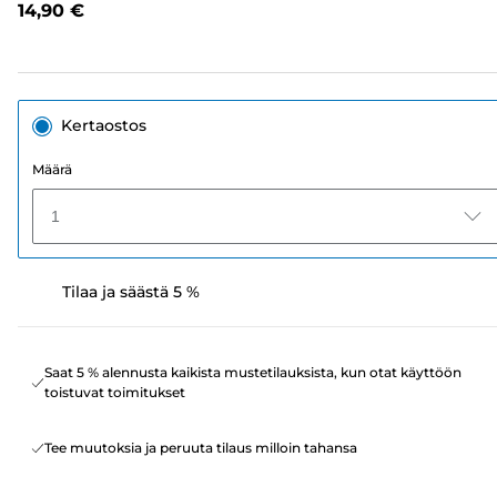
14,90 €
sivun
linkki.
Kertaostos
Määrä
1
Tilaa ja säästä 5 %
Saat 5 % alennusta kaikista mustetilauksista, kun otat käyttöön
toistuvat toimitukset
Tee muutoksia ja peruuta tilaus milloin tahansa