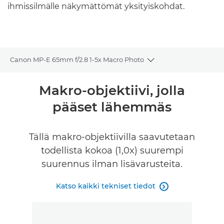
ihmissilmälle näkymättömät yksityiskohdat.
Canon MP-E 65mm f/2.8 1-5x Macro Photo
Toggle breadcrumbs
Yleiskuvaus
Makro-objektiivi, jolla
pääset lähemmäs
Tekniset tiedot
Tällä makro-objektiivilla saavutetaan
todellista kokoa (1,0x) suurempi
suurennus ilman lisävarusteita.
Katso kaikki tekniset tiedot
