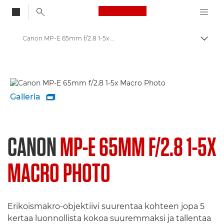
Canon Logo, back to
Canon MP-E 65mm f/2.8 1-5x Macro Photo - Objektiivit – objektiivit valokuvaukseen
Vaihd
Canon
Canonin objektiivit
Galleria

CANON
MP-E 65MM F/2.8 1-5X
MACRO PHOTO
Erikoismakro-objektiivi suurentaa kohteen jopa 5
kertaa luonnollista kokoa suuremmaksi ja tallentaa