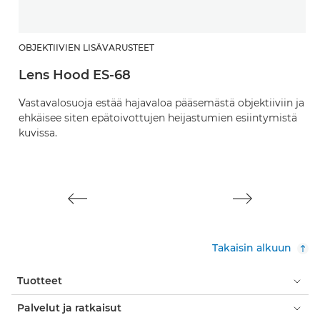
OBJEKTIIVIEN LISÄVARUSTEET
O
Lens Hood ES-68
O
Vastavalosuoja estää hajavaloa pääsemästä objektiiviin ja
Su
ehkäisee siten epätoivottujen heijastumien esiintymistä
kuvissa.
Takaisin alkuun
Tuotteet
Palvelut ja ratkaisut