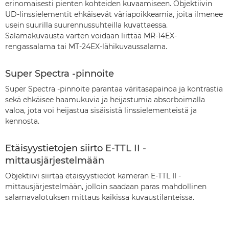
erinomaisesti pienten kohteiden kuvaamiseen. Objektiivin
UD-linssielementit ehkäisevät väriapoikkeamia, joita ilmenee
usein suurilla suurennussuhteilla kuvattaessa.
Salamakuvausta varten voidaan liittää MR-14EX-
rengassalama tai MT-24EX-lähikuvaussalama.
Super Spectra -pinnoite
Super Spectra -pinnoite parantaa väritasapainoa ja kontrastia
sekä ehkäisee haamukuvia ja heijastumia absorboimalla
valoa, jota voi heijastua sisäisistä linssielementeistä ja
kennosta.
Etäisyystietojen siirto E-TTL II -
mittausjärjestelmään
Objektiivi siirtää etäisyystiedot kameran E-TTL II -
mittausjärjestelmään, jolloin saadaan paras mahdollinen
salamavalotuksen mittaus kaikissa kuvaustilanteissa.