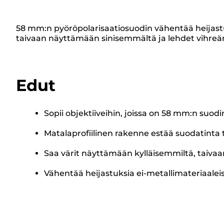
58 mm:n pyöröpolarisaatiosuodin vähentää heijastuks
taivaan näyttämään sinisemmältä ja lehdet vihreäm
Edut
Sopii objektiiveihin, joissa on 58 mm:n suodi
Matalaprofiilinen rakenne estää suodatin
Saa värit näyttämään kylläisemmiltä, taiva
Vähentää heijastuksia ei-metallimateriaaleis