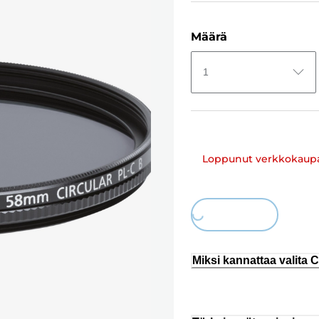
Määrä
1
Loppunut verkkokaup
Loading...
Miksi kannattaa valita