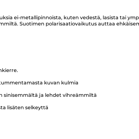
ia ei-metallipinnoista, kuten vedestä, lasista tai ympä
miltä. Suotimen polarisaatiovaikutus auttaa ehkäisemä
nkierre.
ta tummentamasta kuvan kulmia
an sinisemmältä ja lehdet vihreämmiltä
ta lisäten selkeyttä