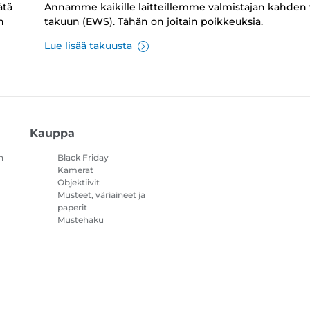
ätä
Annamme kaikille laitteillemme valmistajan kahden
n
takuun (EWS). Tähän on joitain poikkeuksia.
Lue lisää takuusta
Kauppa
n
Black Friday
Kamerat
Objektiivit
Musteet, väriaineet ja
paperit
Mustehaku
Tulostimet
Videokamerat
Lisävarusteet ja
oheistuotteet
Myydyimmät