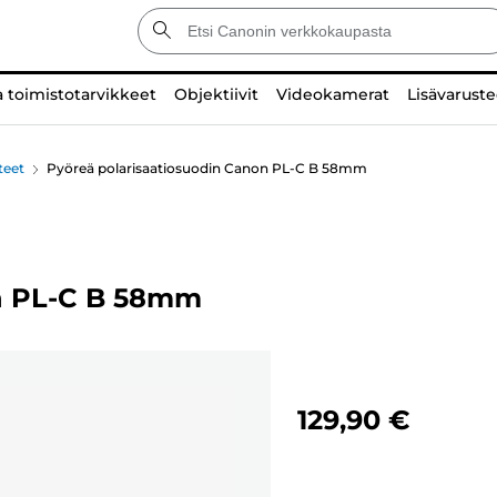
a toimistotarvikkeet
Objektiivit
Videokamerat
Lisävaruste
teet
Pyöreä polarisaatiosuodin Canon PL-C B 58mm
on PL-C B 58mm
129,90 €