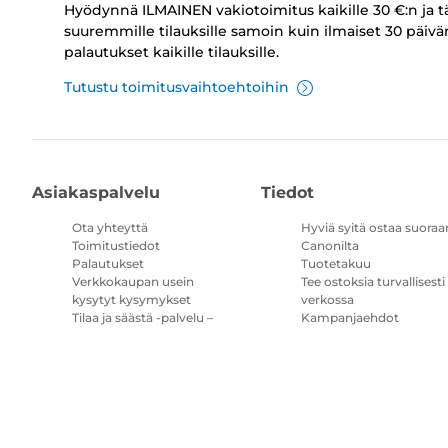
Hyödynnä ILMAINEN vakiotoimitus kaikille 30 €:n ja t
suuremmille tilauksille samoin kuin ilmaiset 30 päivä
palautukset kaikille tilauksille.
Tutustu toimitusvaihtoehtoihin
Asiakaspalvelu
Tiedot
Ota yhteyttä
Hyviä syitä ostaa suoraa
Toimitustiedot
Canonilta
Palautukset
Tuotetakuu
Verkkokaupan usein
Tee ostoksia turvallisesti
kysytyt kysymykset
verkossa
Tilaa ja säästä -palvelu –
Kampanjaehdot
kysymykset ja vastaukset
Tulostimen
mustetilauksen
käyttöehdot
Sivustokartta