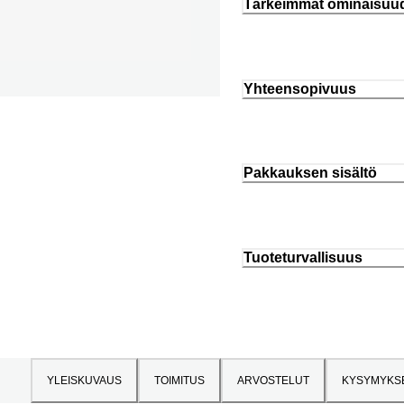
Tärkeimmät ominaisuu
Yhteensopivuus
Pakkauksen sisältö
Tuoteturvallisuus
YLEISKUVAUS
TOIMITUS
ARVOSTELUT
KYSYMYKS