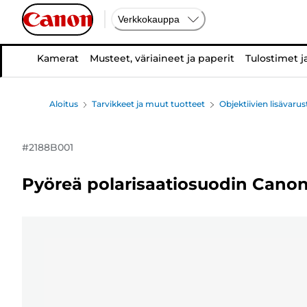
Verkkokauppa
Kamerat
Musteet, väriaineet ja paperit
Tulostimet j
Aloitus
Tarvikkeet ja muut tuotteet
Objektiivien lisävarus
#
2188B001
Pyöreä polarisaatiosuodin Can