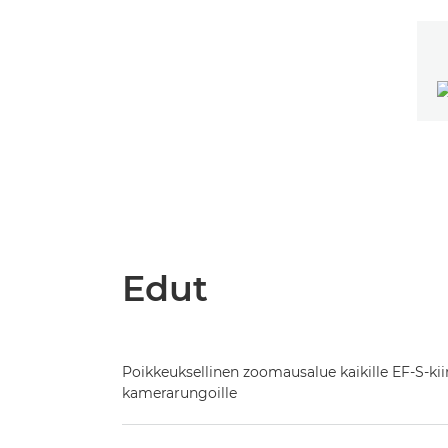
Edut
Poikkeuksellinen zoomausalue kaikille EF-S-kiin
kamerarungoille