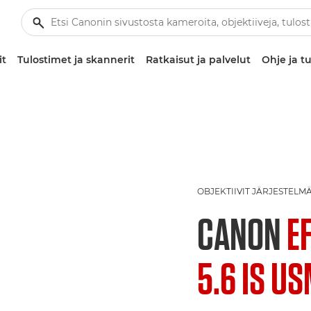
it
Tulostimet ja skannerit
Ratkaisut ja palvelut
Ohje ja tu
OBJEKTIIVIT JÄRJESTEL
CANON
E
5.6 IS U