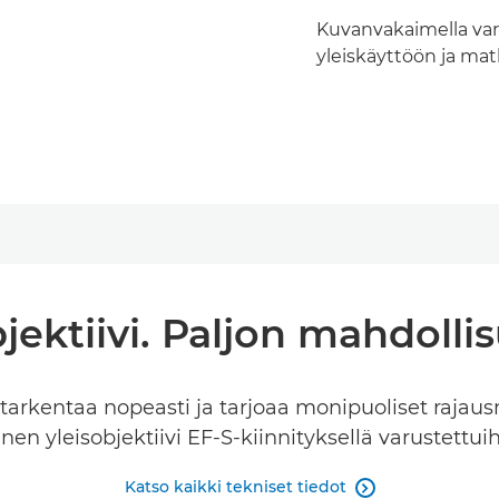
Kuvanvakaimella var
yleiskäyttöön ja matk
jektiivi. Paljon mahdolli
a tarkentaa nopeasti ja tarjoaa monipuoliset raja
en yleisobjektiivi EF-S-kiinnityksellä varustettu
Katso kaikki tekniset tiedot
