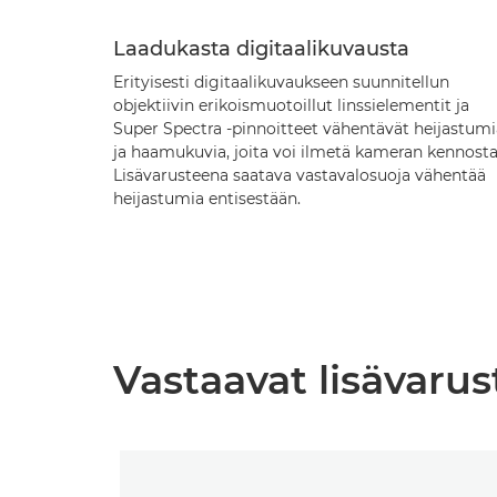
Laadukasta digitaalikuvausta
Erityisesti digitaalikuvaukseen suunnitellun
objektiivin erikoismuotoillut linssielementit ja
Super Spectra -pinnoitteet vähentävät heijastumi
ja haamukuvia, joita voi ilmetä kameran kennosta
Lisävarusteena saatava vastavalosuoja vähentää
heijastumia entisestään.
Vastaavat lisävarus