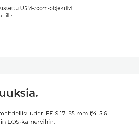
ustettu USM-zoom-objektiivi
oille.
suuksia.
usmahdollisuudet. EF-S 17–85 mm f/4–5,6
ihin EOS-kameroihin.