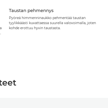
Taustan pehmennys
Pyöreä himmenninaukko pehmentää taustan
tyylikkäästi kuvattaessa suurella valovoimalla, joten
a
kohde erottuu hyvin taustasta.
.
teet