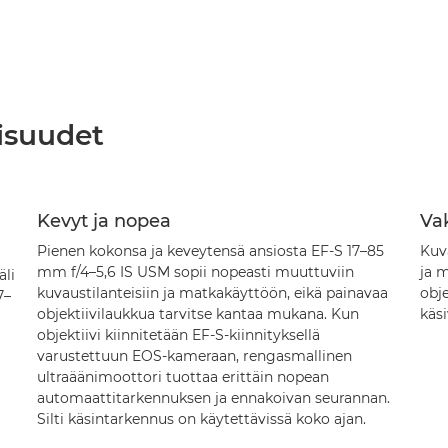
isuudet
Kevyt ja nopea
Va
Pienen kokonsa ja keveytensä ansiosta EF-S 17–85
Kuv
mm f/4–5,6 IS USM sopii nopeasti muuttuviin
ja m
äli
kuvaustilanteisiin ja matkakäyttöön, eikä painavaa
obje
7–
objektiivilaukkua tarvitse kantaa mukana. Kun
käsi
a
objektiivi kiinnitetään EF-S-kiinnityksellä
varustettuun EOS-kameraan, rengasmallinen
ultraäänimoottori tuottaa erittäin nopean
automaattitarkennuksen ja ennakoivan seurannan.
Silti käsintarkennus on käytettävissä koko ajan.