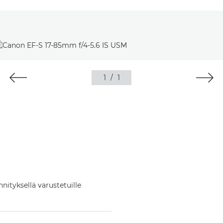
1
/
1
nityksellä varustetuille