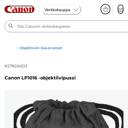
Verkkokauppa
Objektiivien lisävarusteet
#
2782A003
Canon LP1016 -objektiivipussi