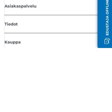
EDUSTAJA OFFLINE-TILASSA
Asiakaspalvelu
Tiedot
Kauppa
Tilaa Canon-uutiset
Saat sähköpostiisi säännöllisesti päivityksiä uusista tuotteista, hyödyllisi
vinkkejä ja tarjouksia
REKISTERÖIDY