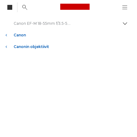
Canon Logo, back to
Canon EF-M 18-55mm f/3.5-5.6 IS STM - Objektiivit – objektiivit valokuvaukseen
Vaihd
Canon
Canonin objektiivit