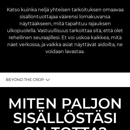
Katso kuinka neljä yhteisen tarkoituksen omaavaa
sisällöntuottajaa väärensi lomakuvansa
näyttääkseen, mitä tapahtuu rajauksen
ulkopuolella. Vastuullisuus tarkoittaa sitä, että olet
rehellinen seuraajillesi. Et voi uskoa kaikkea, mitä
näet verkossa, ja vaikka asiat näyttävät aidoilta, ne
voidaan lavastaa.
BEYOND THE CROP
ESITTELY
MITEN PALJON
VALELOMA
SISÄLLÖSTÄSI
KULISSIEN TAKANA