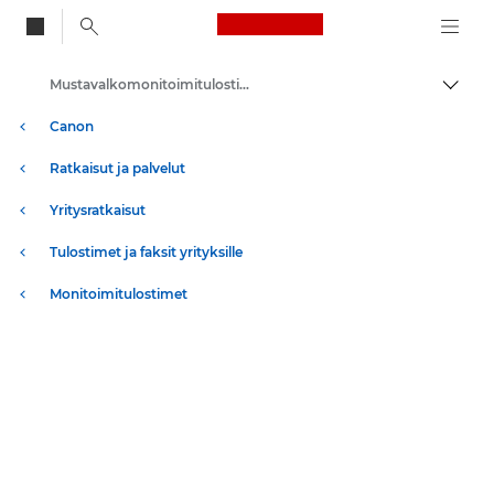
Canon Logo, back to
Mustavalkomonitoimitulostimet
Vaihd
Canon
Ratkaisut ja palvelut
Yritysratkaisut
Tulostimet ja faksit yrityksille
Monitoimitulostimet