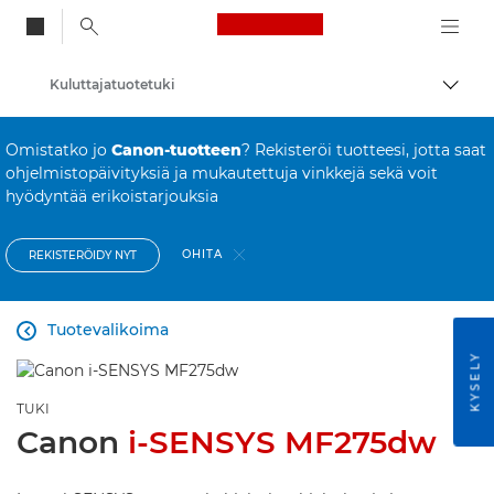
Canon Logo, back to
Kuluttajatuotetuki
Vaihd
Canon
Omistatko jo
Canon-tuotteen
? Rekisteröi tuotteesi, jotta saat
ohjelmistopäivityksiä ja mukautettuja vinkkejä sekä voit
hyödyntää erikoistarjouksia
OHITA
REKISTERÖIDY NYT
Tuotevalikoima

KYSELY
TUKI
Canon
i-SENSYS MF275dw