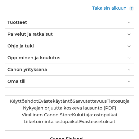
Takaisin alkuun
Tuotteet
Palvelut ja ratkaisut
Ohje ja tuki
Oppiminen ja koulutus
Canon yrityksenä
Oma tili
Käyttöehdot
Evästekäytäntö
Saavutettavuus
Tietosuoja
Nykyajan orjuutta koskeva lausunto (PDF)
Virallinen Canon Store
Kuluttaja: ostopaikat
Liiketoiminta: ostopaikat
Evästeasetukset