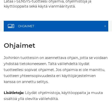
Lataa i-SENSYS-tuotteesi ohjaimia, ohjelmistoja ja
käyttöoppaita sekä käytä vianmääritystä.
OHJAIMET
+
Ohjaimet
Joihinkin tuotteisiin on asennettava ohjain, jotta se voidaan
yhdistää tietokoneeseen. Tältä välilehdeltä löydät
tuotteellesi sopivat ohjaimet. Jos ohjaimia ei ole mainittu,
tuotteen yhteensopivuudesta eri käyttöjärjestelmien
kanssa on annettu selitys.
Lisätietoja:
Löydät ohjelmistoja, käyttöoppaita ja muuta
sisältöä yllä olevilta välilehdiltä.