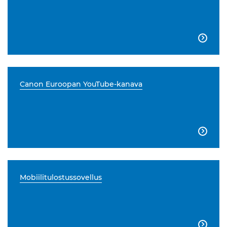

Canon Euroopan YouTube-kanava

Mobiilitulostussovellus
