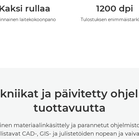
Kaksi rullaa
1200 dpi
linnainen laitekokoonpano
Tulostuksen enimmäistark
ekniikat ja päivitetty ohj
tuottavuutta
vinen materiaalinkäsittely ja parannetut ohjelmist
istavat CAD-, GIS- ja julistetöiden nopean ja vai