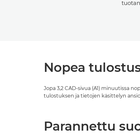
tuotan
Nopea tulostu
Jopa 3,2 CAD-sivua (A1) minuutissa 
tulostuksen ja tietojen käsittelyn ansio
Parannettu su