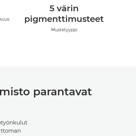
5 värin
pigmenttimusteet
kuus
Mustetyyppi
elmisto parantavat
otyönkulut
vattoman