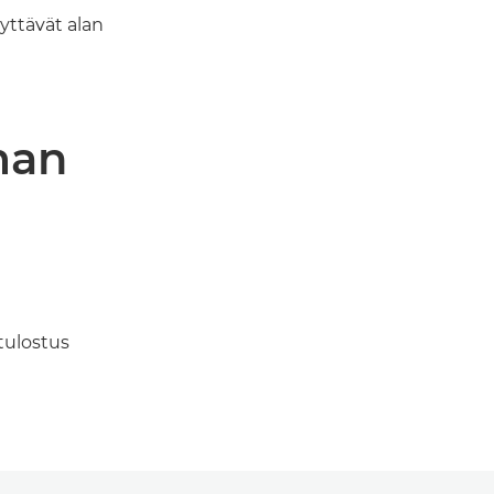
yttävät alan
man
tulostus