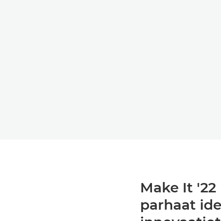
Make It '2
parhaat id