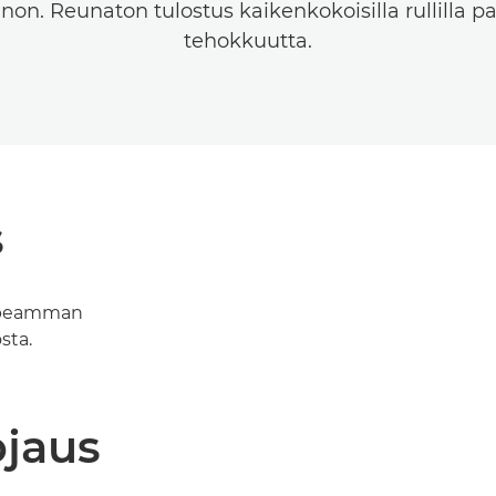
non. Reunaton tulostus kaikenkokoisilla rullilla p
tehokkuutta.
s
nopeamman
sta.
ojaus