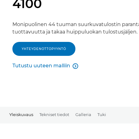
4100
Monipuolinen 44 tuuman suurkuvatulostin parant
tuottavuutta ja takaa huippuluokan tulostusjäljen.
YHTEYDENOTTOPYYNTÖ
Tutustu uuteen malliin

Tutustu uuteen malliin
Yleiskuvaus
Tekniset tiedot
Galleria
Tuki