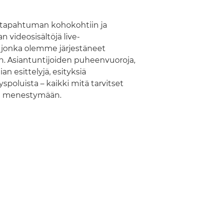
 -tapahtuman kohokohtiin ja
 videosisältöjä live-
onka olemme järjestäneet
n. Asiantuntijoiden puheenvuoroja,
 esittelyjä, esityksiä
spoluista – kaikki mitä tarvitset
si menestymään.