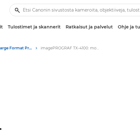
it
Tulostimet ja skannerit
Ratkaisut ja palvelut
Ohje ja tu
High-Quality Large Format Printers for CAD/GIS and Stunning Graphics
imagePROGRAF TX-4100: monipuoliseen suurkuvatulostukseen
-