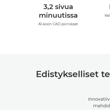
3,2 sivua
minuutissa
Va
A1-koon CAD-piirrokset
Edistykselliset t
Innovatii
mahdoll