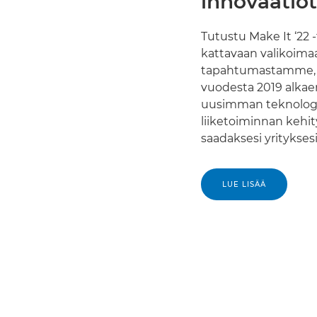
innovaatiot
Tutustu Make It ‘22
kattavaan valikoimaan
tapahtumastamme, j
vuodesta 2019 alkae
uusimman teknologian
liiketoiminnan kehity
saadaksesi yritykse
LUE LISÄÄ