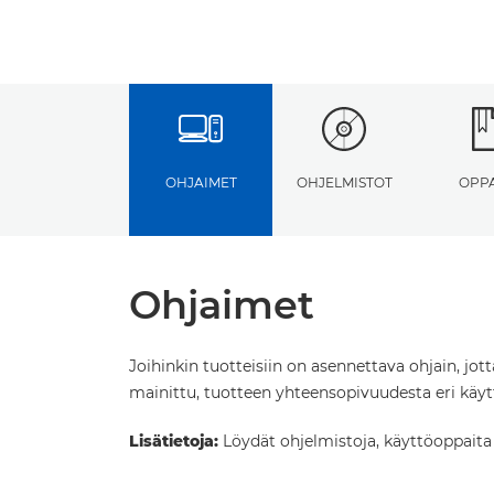
OHJAIMET
OHJELMISTOT
OPP
Ohjaimet
Joihinkin tuotteisiin on asennettava ohjain, jot
mainittu, tuotteen yhteensopivuudesta eri käytt
Lisätietoja:
Löydät ohjelmistoja, käyttöoppaita ja