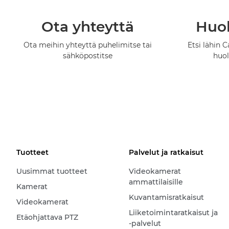
Ota yhteyttä
Huol
Ota meihin yhteyttä puhelimitse tai
Etsi lähin C
sähköpostitse
huo
Tuotteet
Palvelut ja ratkaisut
Uusimmat tuotteet
Videokamerat
ammattilaisille
Kamerat
Kuvantamisratkaisut
Videokamerat
Liiketoimintaratkaisut ja
Etäohjattava PTZ
-palvelut