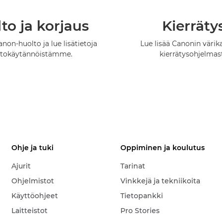
to ja korjaus
Kierräty
anon-huolto ja lue lisätietoja
Lue lisää Canonin värik
ltokäytännöistämme.
kierrätysohjelmas
Ohje ja tuki
Oppiminen ja koulutus
Ajurit
Tarinat
Ohjelmistot
Vinkkejä ja tekniikoita
Käyttöohjeet
Tietopankki
Laitteistot
Pro Stories