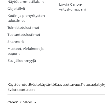
Näytöt ammattilaisille
Löydä Canon-
Objektiivit
yrityskumppani
Kodin ja pienyritysten
tulostimet
Toimistotulostimet
Tuotantotulostimet
Skannerit
Musteet, väriaineet ja
paperit
Etsi jälleenmyyjä
Käyttöehdot
Evästekäytäntö
Saavutettavuus
Tietosuoja
Nyky
Evästeasetukset
Canon Finland