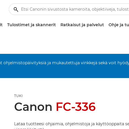
it
Tulostimet ja skannerit
Ratkaisut ja palvelut
Ohje ja tu
aat ohjelmistopäivityksiä ja mukautettuja vinkkejä sekä voit hyöd
TUKI
Canon
FC-336
Lataa tuotteesi ohjaimia, ohjelmistoja ja käyttöoppaita s