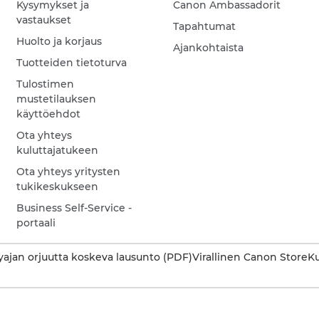
Kysymykset ja
Canon Ambassadorit
vastaukset
Tapahtumat
Huolto ja korjaus
Ajankohtaista
Tuotteiden tietoturva
Tulostimen
mustetilauksen
käyttöehdot
Ota yhteys
kuluttajatukeen
Ota yhteys yritysten
tukikeskukseen
Business Self-Service -
portaali
ajan orjuutta koskeva lausunto (PDF)
Virallinen Canon Store
Ku