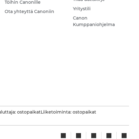
Töihin Canonille
Yritystili
Ota yhteyttä Canoniin
Canon
Kumppaniohjelma
luttaja: ostopaikat
Liiketoiminta: ostopaikat