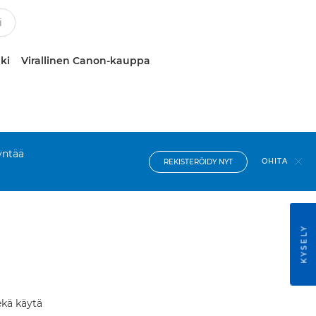
ki
Virallinen Canon-kauppa
yntää
OHITA
REKISTERÖIDY NYT
KYSELY
ekä käytä