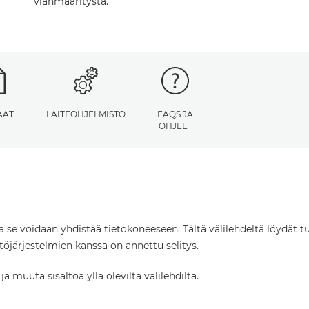
vianmääritystä.
AAT
LAITEOHJELMISTO
FAQS JA
OHJEET
ta se voidaan yhdistää tietokoneeseen. Tältä välilehdeltä löydät tu
öjärjestelmien kanssa on annettu selitys.
 muuta sisältöä yllä olevilta välilehdiltä.