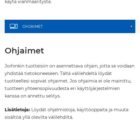
käytä vianmääritystä.
OHJAIMET
+
Ohjaimet
Joihinkin tuotteisiin on asennettava ohjain, jotta se voidaan
yhdistää tietokoneeseen. Tältä välilehdeltä löydät
tuotteellesi sopivat ohjaimet. Jos ohjaimia ei ole mainittu,
tuotteen yhteensopivuudesta eri käyttöjärjestelmien
kanssa on annettu selitys.
Lisätietoja:
Löydät ohjelmistoja, käyttöoppaita ja muuta
sisältöä yllä olevilta välilehdiltä.