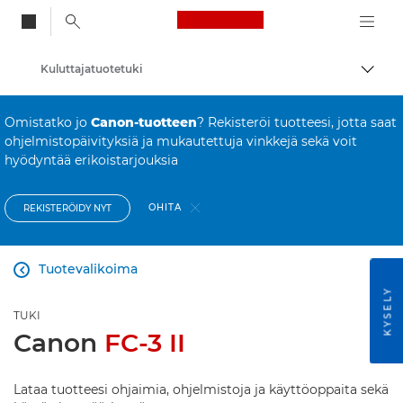
Canon Logo, back to
Kuluttajatuotetuki
Vaihd
Canon
Omistatko jo
Canon-tuotteen
? Rekisteröi tuotteesi, jotta saat
ohjelmistopäivityksiä ja mukautettuja vinkkejä sekä voit
hyödyntää erikoistarjouksia
OHITA
REKISTERÖIDY NYT
Tuotevalikoima

KYSELY
TUKI
Canon
FC-3 II
Lataa tuotteesi ohjaimia, ohjelmistoja ja käyttöoppaita sekä