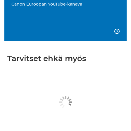
Canon Euroopan YouTube-kanava

Tarvitset ehkä myös