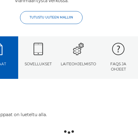
vianmääritystä verkossa.
TUTUSTU UUTEEN MALLIIN
AAT
SOVELLUKSET
LAITEOHJELMISTO
FAQS JA
OHJEET
ppaat on lueteltu alla.