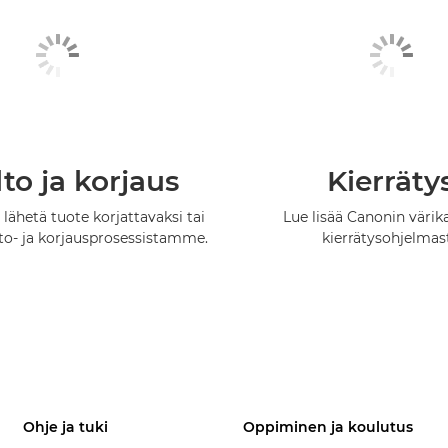
to ja korjaus
Kierräty
 lähetä tuote korjattavaksi tai
Lue lisää Canonin värik
lto- ja korjausprosessistamme.
kierrätysohjelmas
Ohje ja tuki
Oppiminen ja koulutus