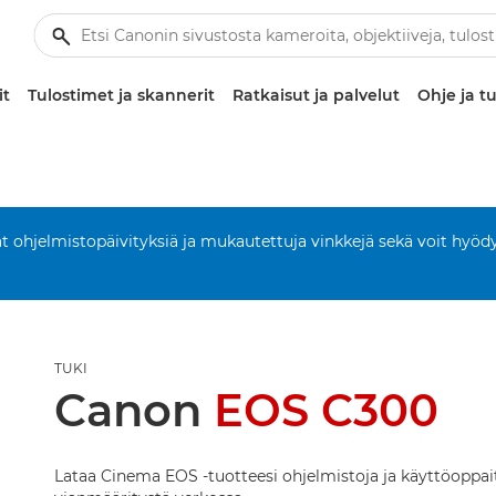
it
Tulostimet ja skannerit
Ratkaisut ja palvelut
Ohje ja tu
aat ohjelmistopäivityksiä ja mukautettuja vinkkejä sekä voit hyöd
TUKI
Canon
EOS C300
Lataa Cinema EOS -tuotteesi ohjelmistoja ja käyttöoppai