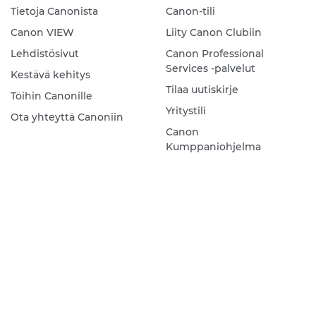
Tietoja Canonista
Canon-tili
Canon VIEW
Liity Canon Clubiin
Lehdistösivut
Canon Professional
Services -palvelut
Kestävä kehitys
Tilaa uutiskirje
Töihin Canonille
Yritystili
Ota yhteyttä Canoniin
Canon
Kumppaniohjelma