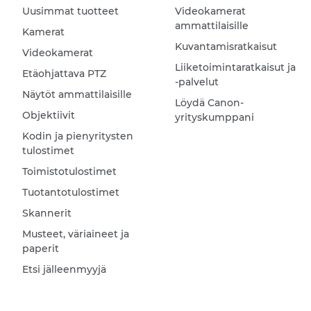
Uusimmat tuotteet
Videokamerat
ammattilaisille
Kamerat
Kuvantamisratkaisut
Videokamerat
Liiketoimintaratkaisut ja
Etäohjattava PTZ
-palvelut
Näytöt ammattilaisille
Löydä Canon-
Objektiivit
yrityskumppani
Kodin ja pienyritysten
tulostimet
Toimistotulostimet
Tuotantotulostimet
Skannerit
Musteet, väriaineet ja
paperit
Etsi jälleenmyyjä