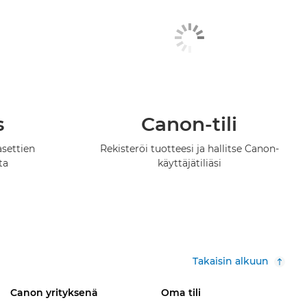
s
Canon-tili
asettien
Rekisteröi tuotteesi ja hallitse Canon-
ta
käyttäjätiliäsi
Takaisin alkuun
Canon yrityksenä
Oma tili