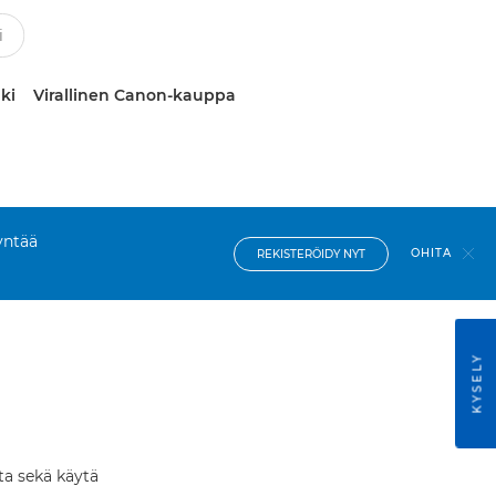
ki
Virallinen Canon-kauppa
yntää
OHITA
REKISTERÖIDY NYT
KYSELY
ta sekä käytä