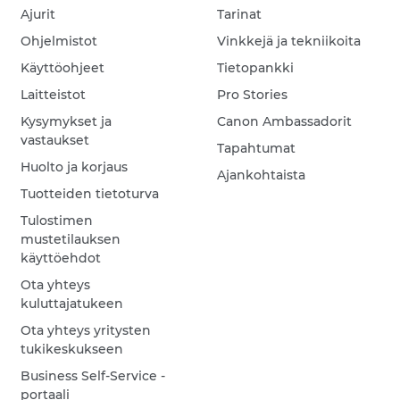
Ajurit
Tarinat
Ohjelmistot
Vinkkejä ja tekniikoita
Käyttöohjeet
Tietopankki
Laitteistot
Pro Stories
Kysymykset ja
Canon Ambassadorit
vastaukset
Tapahtumat
Huolto ja korjaus
Ajankohtaista
Tuotteiden tietoturva
Tulostimen
mustetilauksen
käyttöehdot
Ota yhteys
kuluttajatukeen
Ota yhteys yritysten
tukikeskukseen
Business Self-Service -
portaali