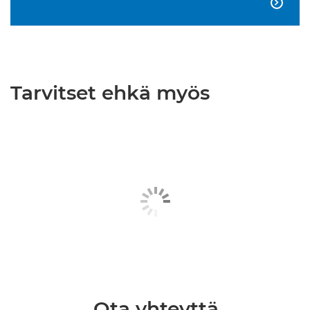

Tarvitset ehkä myös
Ota yhteyttä