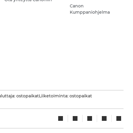
Canon
Kumppaniohjelma
luttaja: ostopaikat
Liiketoiminta: ostopaikat