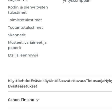
yrityskumppani
Kodin ja pienyritysten
tulostimet
Toimistotulostimet
Tuotantotulostimet
Skannerit
Musteet, väriaineet ja
paperit
Etsi jälleenmyyjä
Käyttöehdot
Evästekäytäntö
Saavutettavuus
Tietosuoja
Nyky
Evästeasetukset
Canon Finland