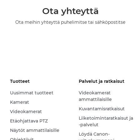
Ota yhteyttä
Ota meihin yhteyttä puhelimitse tai sähköpostitse
Tuotteet
Palvelut ja ratkaisut
Uusimmat tuotteet
Videokamerat
ammattilaisille
Kamerat
Kuvantamisratkaisut
Videokamerat
Liiketoimintaratkaisut ja
Etäohjattava PTZ
-palvelut
Näytöt ammattilaisille
Löydä Canon-
Objektiivit