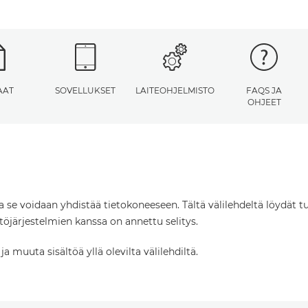
AAT
SOVELLUKSET
LAITEOHJELMISTO
FAQS JA
OHJEET
ta se voidaan yhdistää tietokoneeseen. Tältä välilehdeltä löydät tu
öjärjestelmien kanssa on annettu selitys.
 muuta sisältöä yllä olevilta välilehdiltä.