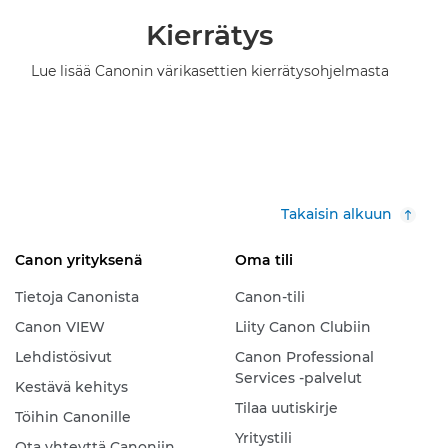
Kierrätys
Lue lisää Canonin värikasettien kierrätysohjelmasta
Takaisin alkuun
Canon yrityksenä
Oma tili
Tietoja Canonista
Canon-tili
Canon VIEW
Liity Canon Clubiin
Lehdistösivut
Canon Professional
Services -palvelut
Kestävä kehitys
Tilaa uutiskirje
Töihin Canonille
Yritystili
Ota yhteyttä Canoniin