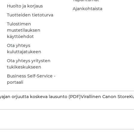
Huolto ja korjaus
Ajankohtaista
Tuotteiden tietoturva
Tulostimen
mustetilauksen
käyttöehdot
Ota yhteys
kuluttajatukeen
Ota yhteys yritysten
tukikeskukseen
Business Self-Service -
portaali
ajan orjuutta koskeva lausunto (PDF)
Virallinen Canon Store
Ku