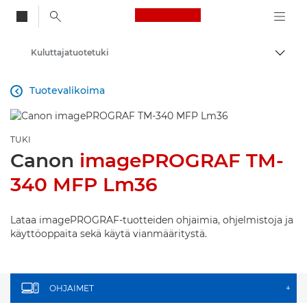
Canon Logo, back to
Kuluttajatuotetuki
Vaihd
Canon
Tuotevalikoima

TUKI
Canon
imagePROGRAF TM-
340 MFP Lm36
Lataa imagePROGRAF-tuotteiden ohjaimia, ohjelmistoja ja
käyttöoppaita sekä käytä vianmääritystä.
OHJAIMET
+