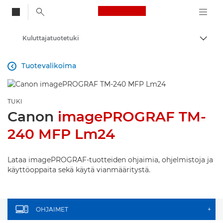
Canon Logo, back to
Kuluttajatuotetuki
Vaihd
Canon
Tuotevalikoima

TUKI
Canon
imagePROGRAF TM-
240 MFP Lm24
Lataa imagePROGRAF-tuotteiden ohjaimia, ohjelmistoja ja
käyttöoppaita sekä käytä vianmääritystä.
OHJAIMET
+