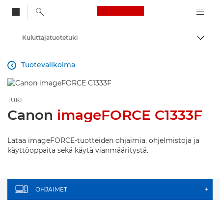
Canon Logo, back to
Kuluttajatuotetuki
Vaihd
Canon
Tuotevalikoima

TUKI
Canon
imageFORCE C1333F
Lataa imageFORCE-tuotteiden ohjaimia, ohjelmistoja ja
käyttöoppaita sekä käytä vianmääritystä.
OHJAIMET
+