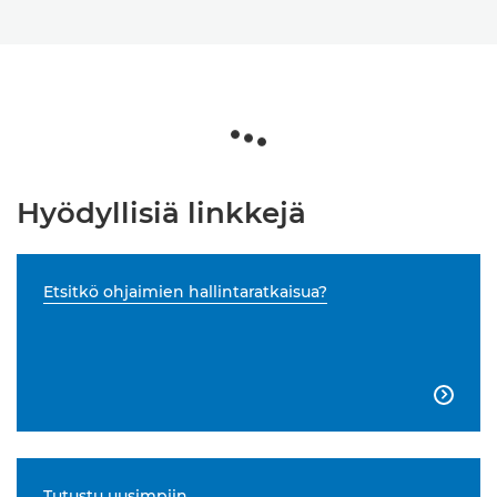
Hyödyllisiä linkkejä
Etsitkö ohjaimien hallintaratkaisua?

Tutustu uusimpiin