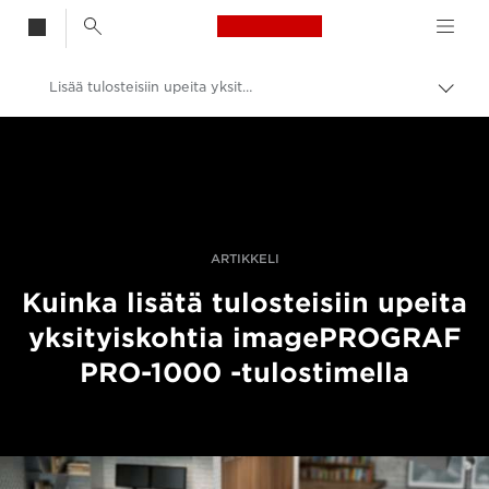
Canon Logo, back t
Lisää tulosteisiin upeita yksityiskohtia imagePROGRAF PRO-1000 -tulostimella
Vaih
navig
Canon
Ammattilaitteet valo- ja videokuvaukseen
Tarinat
ARTIKKELI
Kuinka lisätä tulosteisiin upeita
yksityiskohtia imagePROGRAF
PRO-1000 -tulostimella