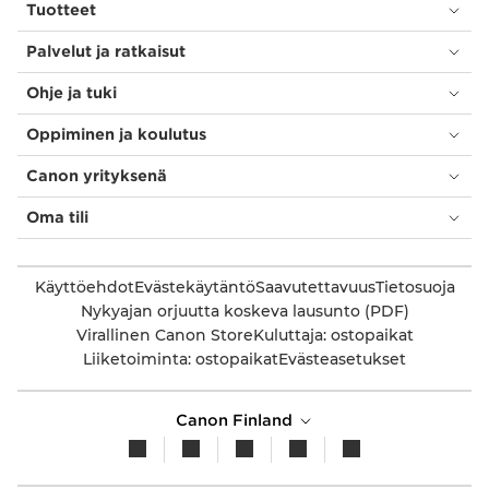
Tuotteet
Palvelut ja ratkaisut
Ohje ja tuki
Oppiminen ja koulutus
Canon yrityksenä
Oma tili
Käyttöehdot
Evästekäytäntö
Saavutettavuus
Tietosuoja
Nykyajan orjuutta koskeva lausunto (PDF)
Virallinen Canon Store
Kuluttaja: ostopaikat
Liiketoiminta: ostopaikat
Evästeasetukset
Canon Finland