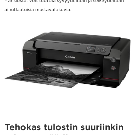
– ansiosta. Voit tuottaa syvyydeltään ja selkeydeltään
ainutlaatuisia mustavalokuvia.
Tehokas tulostin suuriinkin