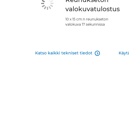
valokuvatulostus
10 x 15 cm:n reunukseton
valokuva 17 sekunnissa
Katso kaikki tekniset tiedot
Käytä
