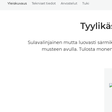
Yleiskuvaus
Tekniset tiedot
Arvostelut
Tuki
Tyylikä
Sulavalinjainen mutta luovasti särmik
musteen avulla. Tulosta monenlai