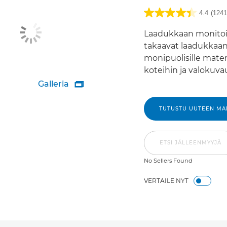
4.4
(1241
Laadukkaan monitoi
takaavat laadukkaa
monipuolisille materi
koteihin ja valokuvau
Galleria

TUTUSTU UUTEEN MAL
ETSI JÄLLEENMYYJÄ
No Sellers Found
VERTAILE NYT