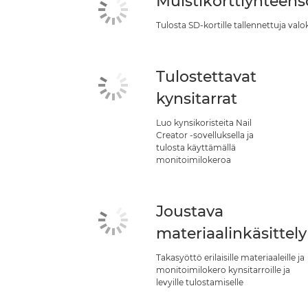
Muistikorttiyhteen
Tulosta SD-kortille tallennettuja valo
Tulostettavat
kynsitarrat
Luo kynsikoristeita Nail
Creator -sovelluksella ja
tulosta käyttämällä
monitoimilokeroa
Joustava
materiaalinkäsittely
Takasyöttö erilaisille materiaaleille ja
monitoimilokero kynsitarroille ja
levyille tulostamiselle