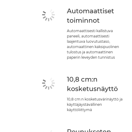
Automaattiset
toiminnot
Automaattisesti kallistuva
paneeli, automaattisesti
laajentuva luovutustaso,
automaattinen kaksipuolinen
tulostus ja automaattinen
paperin leveyden tunnistus
10,8 cm:n
kosketusnäyttö
10,8 cm:n kosketusvärinäyttö ja
käyttäjäystävällinen
käyttöliittymä
Reunukseton