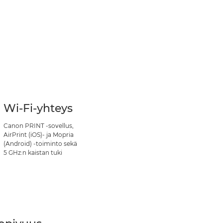
Wi-Fi-yhteys
Canon PRINT -sovellus,
AirPrint (iOS)- ja Mopria
(Android) -toiminto sekä
5 GHz:n kaistan tuki