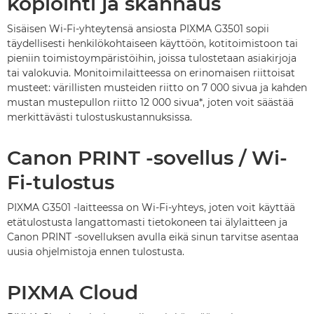
kopiointi ja skannaus
Sisäisen Wi-Fi-yhteytensä ansiosta PIXMA G3501 sopii
täydellisesti henkilökohtaiseen käyttöön, kotitoimistoon tai
pieniin toimistoympäristöihin, joissa tulostetaan asiakirjoja
tai valokuvia. Monitoimilaitteessa on erinomaisen riittoisat
musteet: värillisten musteiden riitto on 7 000 sivua ja kahden
mustan mustepullon riitto 12 000 sivua*, joten voit säästää
merkittävästi tulostuskustannuksissa.
Canon PRINT -sovellus / Wi-
Fi-tulostus
PIXMA G3501 -laitteessa on Wi-Fi-yhteys, joten voit käyttää
etätulostusta langattomasti tietokoneen tai älylaitteen ja
Canon PRINT -sovelluksen avulla eikä sinun tarvitse asentaa
uusia ohjelmistoja ennen tulostusta.
PIXMA Cloud