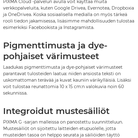
PIXMA Cloud -palvelun avulla voit käyttää muita
verkkopalveluita, kuten Google Drivea, Evernotea, Dropboxia
ja OneDrivea. Koska sosiaalisella medialla on myös tärkeä
rooli tiedon jakamisessa, lisäsimme mahdollisuuden tulostaa
esimerkiksi Facebookista ja Instagramista.
Pigmenttimusta ja dye-
pohjaiset värimusteet
Laadukas pigmenttimusta ja dye-pohjaiset värimusteet
parantavat tulosteiden laatua: niiden ansiosta teksti on
uskomattoman terävää ja kuvat kauniin värikylläisiä. Lisäksi
voit tulostaa reunattomia 10 x 15 cm:n valokuvia noin 60
sekunnissa.
Integroidut mustesäiliöt
PIXMA G -sarjan malleissa on panostettu suunnitteluun.
Mustesäiliöt on sijoitettu laitteiden etupuolelle, jotta
musteiden tasoa on helppo seurata ja säiliöiden täyttö