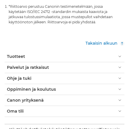
*Riittoarvo perustuu Canonin testimenetelmään, jossa
käytetään ISO/IEC 24712 -standardin mukaista kaaviota ja
jatkuvaa tulostussimulaatiota, jossa mustepullot vaihdetaan
käyttöönoton jälkeen. Riittoarvoja ei pidä yhdistää.
Takaisin alkuun
Tuotteet
Palvelut ja ratkaisut
Ohje ja tuki
Oppiminen ja koulutus
Canon yrityksenä
Oma tili