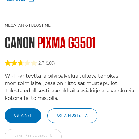
MEGATANK-TULOSTIMET
CANON
PIXMA G3501
2.7
(166)
Wi-Fi-yhteyttä ja pilvipalvelua tukeva tehokas
monitoimilaite, jossa on riittoisat mustepullot.
Tulosta edullisesti laadukkaita asiakirjoja ja valokuvia
kotona tai toimistolla.
OSTA NYT
OSTA MUSTETTA
ETSI JÄLLEENMYYJÄ