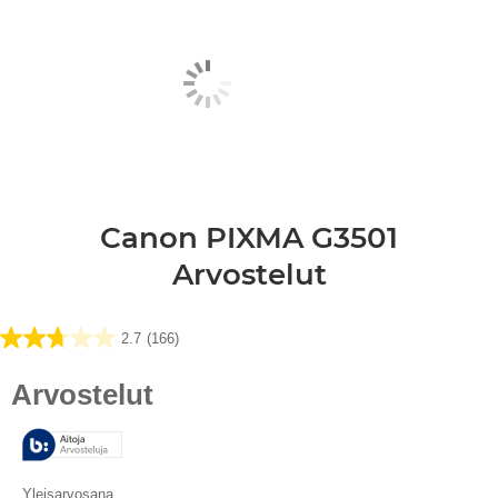
Canon PIXMA G3501
Arvostelut
2.7
(166)
2.7/5
tähteä.
166
arvostelua