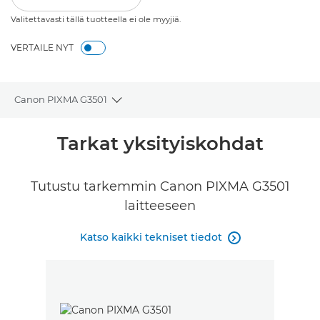
Valitettavasti tällä tuotteella ei ole myyjiä.
VERTAILE NYT
Canon PIXMA G3501
Toggle breadcrumbs
Yleiskuvaus
Tarkat yksityiskohdat
Tekniset tiedot
Tutustu tarkemmin Canon PIXMA G3501
laitteeseen
Arvostelut
Katso kaikki tekniset tiedot

Tuki
OSTA MUSTETTA