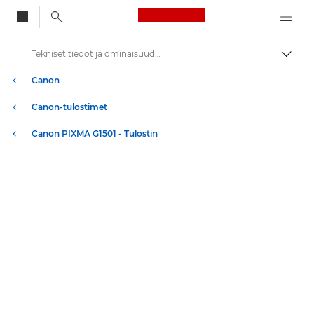
Canon Logo, back to
Tekniset tiedot ja ominaisuudet – PIXMA G1501
Vaihd
Canon
Canon-tulostimet
Canon PIXMA G1501 - Tulostin