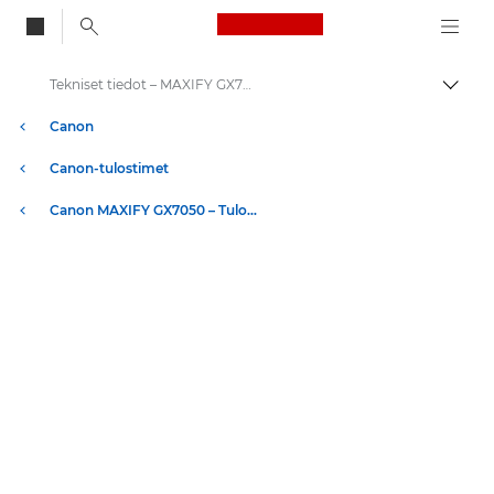
Canon Logo, back to
Tekniset tiedot – MAXIFY GX7050
Vaihd
Canon
Canon-tulostimet
Canon MAXIFY GX7050 – Tulostimet