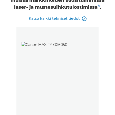
muissa markkinoiden suosituimmissa
4
laser- ja mustesuihkutulostimissa
.
Katso kaikki tekniset tiedot
