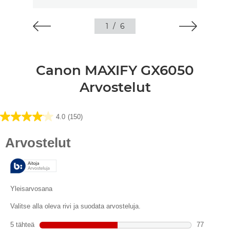
1
/
6
Canon MAXIFY GX6050
Arvostelut
4.0
(150)
4.0/5
tähteä.
150
arvostelua