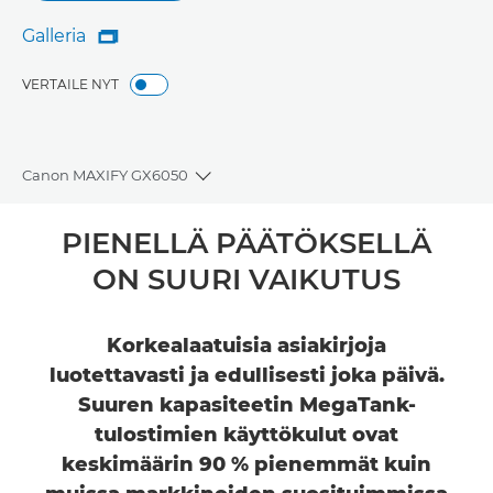
Galleria

Galleria
VERTAILE NYT
Canon MAXIFY GX6050
Toggle breadcrumbs
Yleiskuvaus
PIENELLÄ PÄÄTÖKSELLÄ
ON SUURI VAIKUTUS
Tekniset tiedot
Arvostelut
Korkealaatuisia asiakirjoja
luotettavasti ja edullisesti joka päivä.
Tuki
Suuren kapasiteetin MegaTank-
tulostimien käyttökulut ovat
OSTA MUSTETTA
keskimäärin 90 % pienemmät kuin