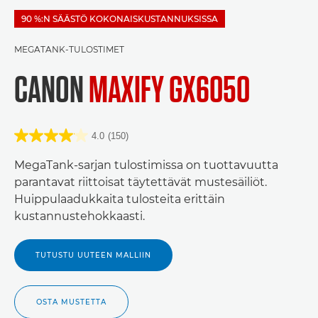
90 %:N SÄÄSTÖ KOKONAISKUSTANNUKSISSA
MEGATANK-TULOSTIMET
CANON
MAXIFY GX6050
4.0
(150)
MegaTank-sarjan tulostimissa on tuottavuutta
parantavat riittoisat täytettävät mustesäiliöt.
Huippulaadukkaita tulosteita erittäin
kustannustehokkaasti.
TUTUSTU UUTEEN MALLIIN
OSTA MUSTETTA