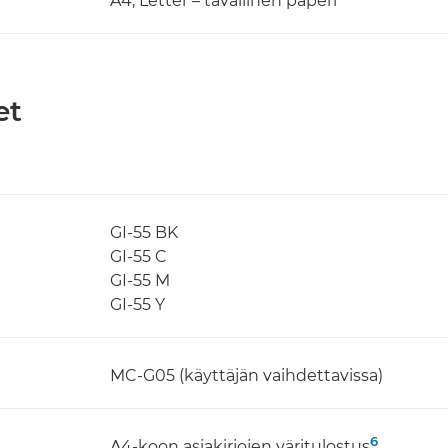
A4, Letter – tavallinen paperi
et
GI-55 BK
GI-55 C
GI-55 M
GI-55 Y
MC-G05 (käyttäjän vaihdettavissa)
6
A4-koon asiakirjojen väritulostus