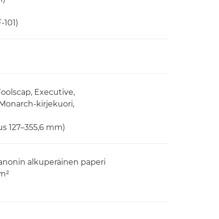
-101)
 Foolscap, Executive,
, Monarch-kirjekuori,
us 127–355,6 mm)
Canonin alkuperäinen paperi
/m²