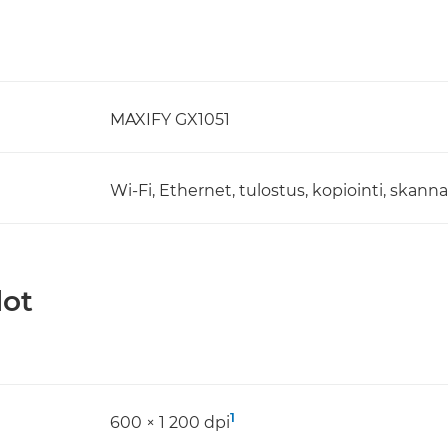
MAXIFY GX1051
Wi-Fi, Ethernet, tulostus, kopiointi, skann
dot
1
600 × 1 200 dpi