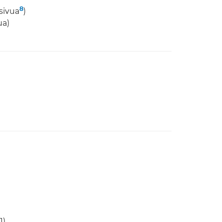
8
sivua
)
ua)
1)