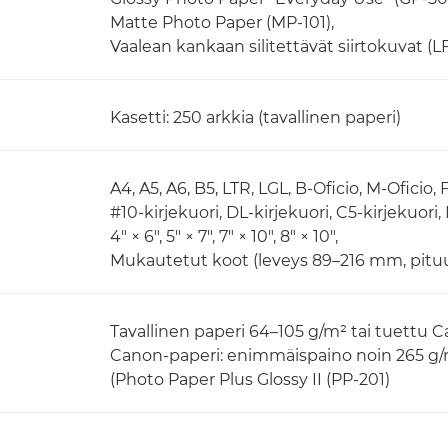
Matte Photo Paper (MP-101),
Vaalean kankaan silitettävät siirtokuvat (LF
Kasetti: 250 arkkia (tavallinen paperi)
A4, A5, A6, B5, LTR, LGL, B-Oficio, M-Oficio,
#10-kirjekuori, DL-kirjekuori, C5-kirjekuori
4" × 6", 5" × 7", 7" × 10", 8" × 10",
Mukautetut koot (leveys 89–216 mm, pitu
Tavallinen paperi 64–105 g/m² tai tuettu 
Canon-paperi: enimmäispaino noin 265 g
(Photo Paper Plus Glossy II (PP-201)