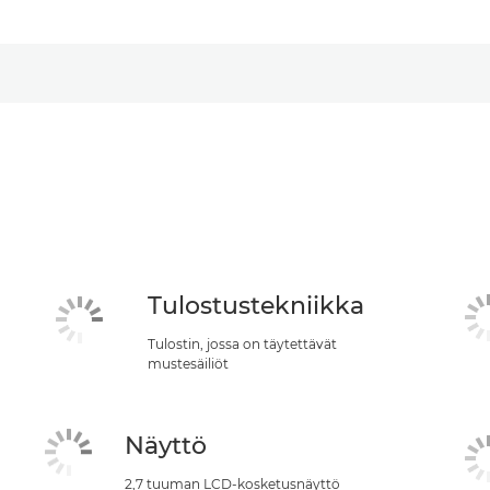
Tulostustekniikka
Tulostin, jossa on täytettävät
mustesäiliöt
Näyttö
2,7 tuuman LCD-kosketusnäyttö