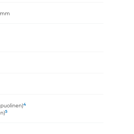
 5 mm
4
ipuolinen)
5
en)