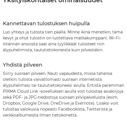
Yksityiskohtaiset ominaisuudet
Kannettavan tulostuksen huipulla
Luo yhteys ja tulosta tien päällä. Minne ikinä menetkin, tämä
kevyt ja ohut tulostin on luotettava matkakumppani. Wi-Fi-
liitännän ansiosta saat aina tyylikkäät tulosteet niin
älypuhelimista, taulutietokoneista kuin pilvestäkin.
Yhdistä pilveen
Siirry suoraan pilveen. Nauti vapaudesta, missä tahansa
oletkin: tulosta vaivattomasti suoraan internetistä
älypuhelimesi tai taulutietokoneesi avulla. Entistä paremman
PIXMA Cloud Link -sovelluksen avulla voit tulostaa asiakirjoja
sekä PDF- ja JPG-tiedostoja suoraan pilvipalveluista (esim.
Dropbox, Google Drive, OneDrive ja Evernote). Lisäksi voit
tulostaa valokuvia nopeasti Facebookista, Twitteristä ja
verkkoalbumeista ilman tietokonetta.