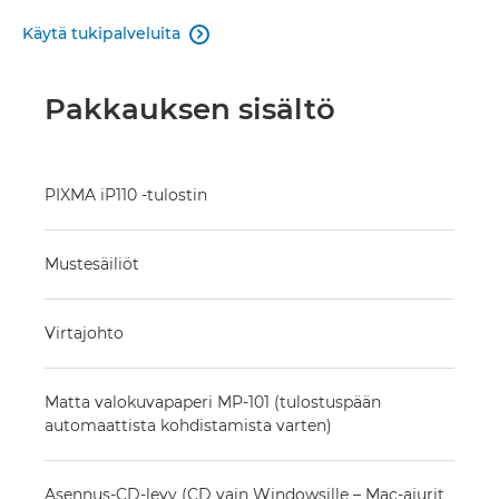
Käytä tukipalveluita

Pakkauksen sisältö
PIXMA iP110 -tulostin
Mustesäiliöt
Virtajohto
Matta valokuvapaperi MP-101 (tulostuspään
automaattista kohdistamista varten)
Asennus-CD-levy (CD vain Windowsille – Mac-ajurit