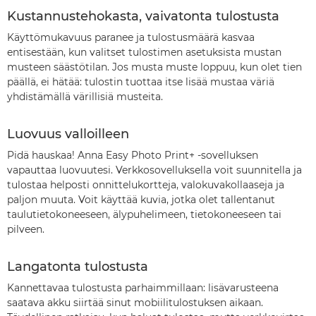
Kustannustehokasta, vaivatonta tulostusta
Käyttömukavuus paranee ja tulostusmäärä kasvaa
entisestään, kun valitset tulostimen asetuksista mustan
musteen säästötilan. Jos musta muste loppuu, kun olet tien
päällä, ei hätää: tulostin tuottaa itse lisää mustaa väriä
yhdistämällä värillisiä musteita.
Luovuus valloilleen
Pidä hauskaa! Anna Easy Photo Print+ -sovelluksen
vapauttaa luovuutesi. Verkkosovelluksella voit suunnitella ja
tulostaa helposti onnittelukortteja, valokuvakollaaseja ja
paljon muuta. Voit käyttää kuvia, jotka olet tallentanut
taulutietokoneeseen, älypuhelimeen, tietokoneeseen tai
pilveen.
Langatonta tulostusta
Kannettavaa tulostusta parhaimmillaan: lisävarusteena
saatava akku siirtää sinut mobiilitulostuksen aikaan.