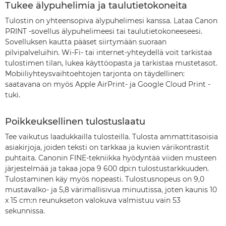
Tukee älypuhelimia ja taulutietokoneita
Tulostin on yhteensopiva älypuhelimesi kanssa. Lataa Canon
PRINT -sovellus älypuhelimeesi tai taulutietokoneeseesi.
Sovelluksen kautta pääset siirtymään suoraan
pilvipalveluihin. Wi-Fi- tai internet-yhteydellä voit tarkistaa
tulostimen tilan, lukea käyttöopasta ja tarkistaa mustetasot.
Mobiiliyhteysvaihtoehtojen tarjonta on täydellinen:
saatavana on myös Apple AirPrint- ja Google Cloud Print -
tuki.
Poikkeuksellinen tulostuslaatu
Tee vaikutus laadukkailla tulosteilla. Tulosta ammattitasoisia
asiakirjoja, joiden teksti on tarkkaa ja kuvien värikontrastit
puhtaita. Canonin FINE-tekniikka hyödyntää viiden musteen
järjestelmää ja takaa jopa 9 600 dpi:n tulostustarkkuuden.
Tulostaminen käy myös nopeasti. Tulostusnopeus on 9,0
mustavalko- ja 5,8 värimallisivua minuutissa, joten kaunis 10
x 15 cm:n reunukseton valokuva valmistuu vain 53
sekunnissa.