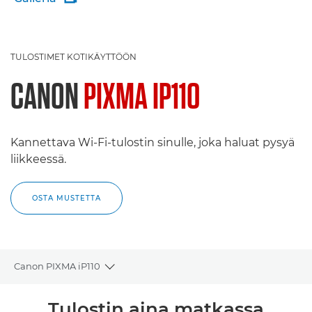
TULOSTIMET KOTIKÄYTTÖÖN
CANON
PIXMA IP110
Kannettava Wi-Fi-tulostin sinulle, joka haluat pysyä
liikkeessä.
OSTA MUSTETTA
Canon PIXMA iP110
Toggle breadcrumbs
Yleiskuvaus
Tulostin aina matkassa