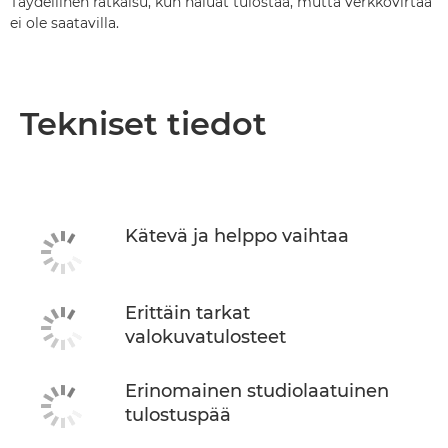
Täydellinen ratkaisu, kun haluat tulostaa, mutta verkkovirtaa
ei ole saatavilla.
Tekniset tiedot
Kätevä ja helppo vaihtaa
Erittäin tarkat
valokuvatulosteet
Erinomainen studiolaatuinen
tulostuspää