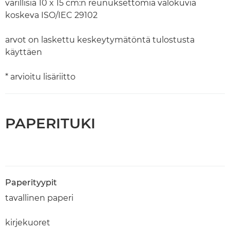
värillisiä 10 x 15 cm:n reunuksettomia valokuvia
koskeva ISO/IEC 29102
arvot on laskettu keskeytymätöntä tulostusta
käyttäen
* arvioitu lisäriitto
PAPERITUKI
Paperityypit
tavallinen paperi
kirjekuoret