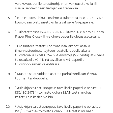
valokuvapaperille tulostinohjaimen vakioasetuksilla. Ei
sisällä isäntäkoneen tietojenkäsittelyaikaa.
¹ Kun mustesuihkutulostimella tulostettu ISO/JIS-SCID N2
kopioidaan oletusasetuksilla tavalliselle A4-paperille.
¹ Tulostettaessa ISO/JIS-SCID N2 -kuvaa 10 x 15 cm:n Photo
Paper Plus Glossy II -valokuvapaperille oletusasetuksilla.
¹ Olosuhteet: testattu normaalissa lämpötilassa ja
ilmankosteudessa täyteen ladatulla uudella akulla
tulostamalla ISO/IEC 24712 -tiedostoja (5 kuviota) jatkuvalla
tulostuksella värillisinä tavalliselle A4-paperille
tulostinohjaimen vakiotilassa.
¹ Mustepisarat voidaan asettaa parhaimmillaan 1/9 600
tuuman tarkkuudella.
¹ Asiakirjan tulostusnopeus tavalliselle paperille perustuu
ISO/IEC 24734 -toimistoluokan ESAT-testin mukaan
mitattuihin keskiarvoihin.
¹ Asiakirjan tulostusnopeus tavalliselle paperille perustuu
ISO/IEC 24734 -toimistoluokan ESAT-testin mukaan