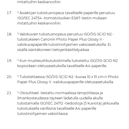
mitattuihin keskiarvoihin.
¹ Asiakirjan tulostusnopeus tavalliselle paperille perustuu
ISO/IEC 24734 -toimistoluokan ESAT-testin mukaan
mitattuihin keskiarvoihin.
¹ Valokuvien tulostusnopeus perustuu ISO/JIS-SCID N2 -
tulostukseen Canonin Photo Paper Plus Glossy II -
valokuvapaperille tulostinohjaimen vakioasetuksilla. Ei
sisällä isäntäkoneen tietojenkäsittelyaikaa.
¹ Kun mustesuihkutulostimella tulostettu ISO/JIS-SCID N2
kopioidaan oletusasetuksilla tavalliselle A4-paperille.
¹ Tulostettaessa ISO/JIS-SCID N2 -kuvaa 10 x 15 cm:n Photo
Paper Plus Glossy II -valokuvapaperille oletusasetuksilla.
¹ Olosuhteet: testattu normaalissa lämpötilassa ja
ilmankosteudessa täyteen ladatulla uudella akulla
tulostamalla ISO/IEC 24712 -tiedostoja (5 kuviota) jatkuvalla
tulostuksella värillisinä tavalliselle A4-paperille
tulostinohjaimen vakiotilassa.