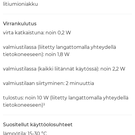
litiumioniakku
Virrankulutus
virta katkaistuna: noin 0,2 W
valmiustilassa (liitetty langattomalla yhteydellä
tietokoneeseen): noin 1,8 W
valmiustilassa (kaikki liitännät käytössä): noin 2,2 W
valmiustilaan siirtyminen: 2 minuuttia
tulostus: noin 10 W (liitetty langattomalla yhteydellä
tietokoneeseen)¹
Suositellut käyttöolosuhteet
lämpötila: 15-30 °C