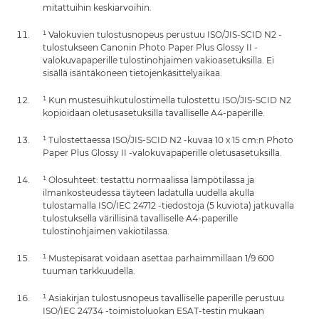
mitattuihin keskiarvoihin.
¹ Valokuvien tulostusnopeus perustuu ISO/JIS-SCID N2 -
tulostukseen Canonin Photo Paper Plus Glossy II -
valokuvapaperille tulostinohjaimen vakioasetuksilla. Ei
sisällä isäntäkoneen tietojenkäsittelyaikaa.
¹ Kun mustesuihkutulostimella tulostettu ISO/JIS-SCID N2
kopioidaan oletusasetuksilla tavalliselle A4-paperille.
¹ Tulostettaessa ISO/JIS-SCID N2 -kuvaa 10 x 15 cm:n Photo
Paper Plus Glossy II -valokuvapaperille oletusasetuksilla.
¹ Olosuhteet: testattu normaalissa lämpötilassa ja
ilmankosteudessa täyteen ladatulla uudella akulla
tulostamalla ISO/IEC 24712 -tiedostoja (5 kuviota) jatkuvalla
tulostuksella värillisinä tavalliselle A4-paperille
tulostinohjaimen vakiotilassa.
¹ Mustepisarat voidaan asettaa parhaimmillaan 1/9 600
tuuman tarkkuudella.
¹ Asiakirjan tulostusnopeus tavalliselle paperille perustuu
ISO/IEC 24734 -toimistoluokan ESAT-testin mukaan