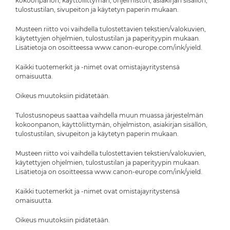
kokoonpanon, käyttöliittymän, ohjelmiston, asiakirjan sisällön,
tulostustilan, sivupeiton ja käytetyn paperin mukaan.
Musteen riitto voi vaihdella tulostettavien tekstien/valokuvien,
käytettyjen ohjelmien, tulostustilan ja paperityypin mukaan.
Lisätietoja on osoitteessa www.canon-europe.com/ink/yield.
Kaikki tuotemerkit ja -nimet ovat omistajayritystensä
omaisuutta.
Oikeus muutoksiin pidätetään.
Tulostusnopeus saattaa vaihdella muun muassa järjestelmän
kokoonpanon, käyttöliittymän, ohjelmiston, asiakirjan sisällön,
tulostustilan, sivupeiton ja käytetyn paperin mukaan.
Musteen riitto voi vaihdella tulostettavien tekstien/valokuvien,
käytettyjen ohjelmien, tulostustilan ja paperityypin mukaan.
Lisätietoja on osoitteessa www.canon-europe.com/ink/yield.
Kaikki tuotemerkit ja -nimet ovat omistajayritystensä
omaisuutta.
Oikeus muutoksiin pidätetään.