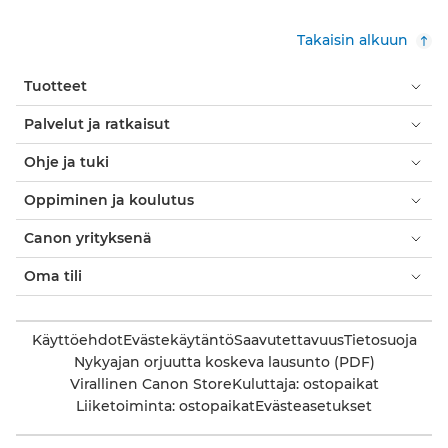
Takaisin alkuun
Tuotteet
Palvelut ja ratkaisut
Ohje ja tuki
Oppiminen ja koulutus
Canon yrityksenä
Oma tili
Käyttöehdot
Evästekäytäntö
Saavutettavuus
Tietosuoja
Nykyajan orjuutta koskeva lausunto (PDF)
Virallinen Canon Store
Kuluttaja: ostopaikat
Liiketoiminta: ostopaikat
Evästeasetukset