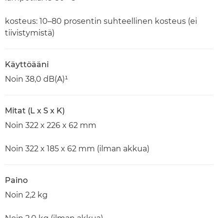
kosteus: 10–80 prosentin suhteellinen kosteus (ei
tiivistymistä)
Käyttöääni
Noin 38,0 dB(A)¹
Mitat (L x S x K)
Noin 322 x 226 x 62 mm
Noin 322 x 185 x 62 mm (ilman akkua)
Paino
Noin 2,2 kg