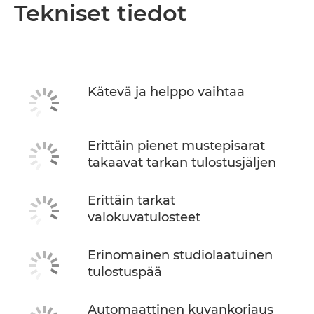
Yleiskuvaus
Tekniset tiedot
Tekniset tiedot
OSTA MUSTETTA
Kätevä ja helppo vaihtaa
Erittäin pienet mustepisarat
takaavat tarkan tulostusjäljen
Erittäin tarkat
valokuvatulosteet
Erinomainen studiolaatuinen
tulostuspää
Automaattinen kuvankorjaus