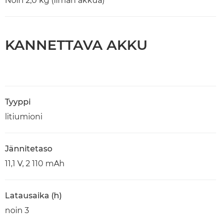
Noin 2,0 kg (ilman akkua)
KANNETTAVA AKKU
Tyyppi
litiumioni
Jännitetaso
11,1 V, 2 110 mAh
Latausaika (h)
noin 3