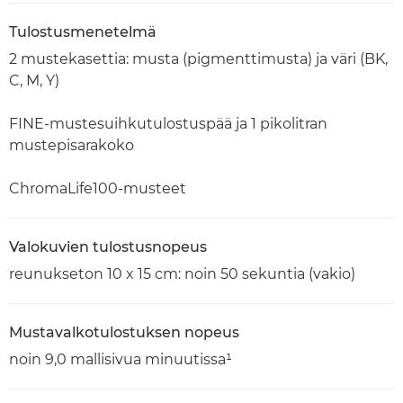
Tulostusmenetelmä
2 mustekasettia: musta (pigmenttimusta) ja väri (BK,
C, M, Y)
FINE-mustesuihkutulostuspää ja 1 pikolitran
mustepisarakoko
ChromaLife100-musteet
Valokuvien tulostusnopeus
reunukseton 10 x 15 cm: noin 50 sekuntia (vakio)
Mustavalkotulostuksen nopeus
noin 9,0 mallisivua minuutissa¹