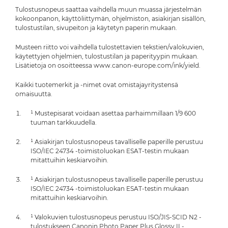
Tulostusnopeus saattaa vaihdella muun muassa järjestelmän
kokoonpanon, käyttöliittymän, ohjelmiston, asiakirjan sisällön,
tulostustilan, sivupeiton ja käytetyn paperin mukaan.
Musteen riitto voi vaihdella tulostettavien tekstien/valokuvien,
käytettyjen ohjelmien, tulostustilan ja paperityypin mukaan.
Lisätietoja on osoitteessa www.canon-europe.com/ink/yield.
Kaikki tuotemerkit ja -nimet ovat omistajayritystensä
omaisuutta.
¹ Mustepisarat voidaan asettaa parhaimmillaan 1/9 600
tuuman tarkkuudella.
¹ Asiakirjan tulostusnopeus tavalliselle paperille perustuu
ISO/IEC 24734 -toimistoluokan ESAT-testin mukaan
mitattuihin keskiarvoihin.
¹ Asiakirjan tulostusnopeus tavalliselle paperille perustuu
ISO/IEC 24734 -toimistoluokan ESAT-testin mukaan
mitattuihin keskiarvoihin.
¹ Valokuvien tulostusnopeus perustuu ISO/JIS-SCID N2 -
tulostukseen Canonin Photo Paper Plus Glossy II -