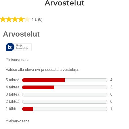
Arvostelut
4.1
(8)
4.1/5
tähteä.
8
arvostelua