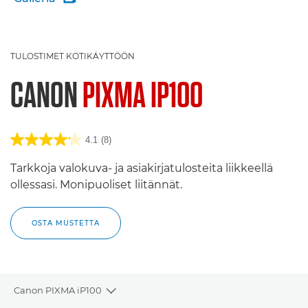
TULOSTIMET KOTIKÄYTTÖÖN
CANON
PIXMA IP100
4.1
(8)
Tarkkoja valokuva- ja asiakirjatulosteita liikkeellä
ollessasi. Monipuoliset liitännät.
OSTA MUSTETTA
Canon PIXMA iP100
Toggle breadcrumbs