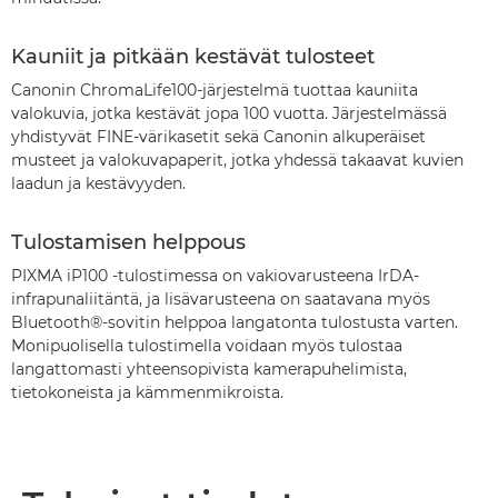
Kauniit ja pitkään kestävät tulosteet
Canonin ChromaLife100-järjestelmä tuottaa kauniita
valokuvia, jotka kestävät jopa 100 vuotta. Järjestelmässä
yhdistyvät FINE-värikasetit sekä Canonin alkuperäiset
musteet ja valokuvapaperit, jotka yhdessä takaavat kuvien
laadun ja kestävyyden.
Tulostamisen helppous
PIXMA iP100 -tulostimessa on vakiovarusteena IrDA-
infrapunaliitäntä, ja lisävarusteena on saatavana myös
Bluetooth®-sovitin helppoa langatonta tulostusta varten.
Monipuolisella tulostimella voidaan myös tulostaa
langattomasti yhteensopivista kamerapuhelimista,
tietokoneista ja kämmenmikroista.