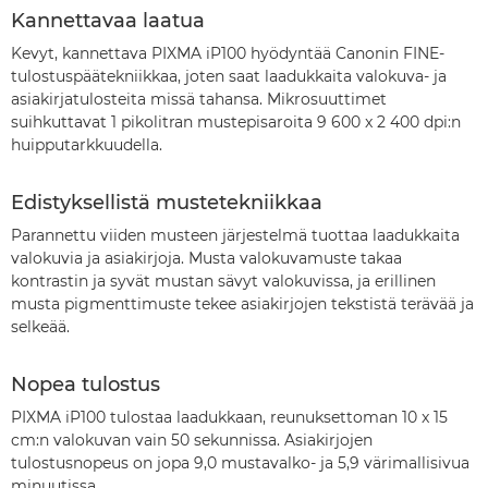
Kannettavaa laatua
Kevyt, kannettava PIXMA iP100 hyödyntää Canonin FINE-
tulostuspäätekniikkaa, joten saat laadukkaita valokuva- ja
asiakirjatulosteita missä tahansa. Mikrosuuttimet
suihkuttavat 1 pikolitran mustepisaroita 9 600 x 2 400 dpi:n
huipputarkkuudella.
Edistyksellistä mustetekniikkaa
Parannettu viiden musteen järjestelmä tuottaa laadukkaita
valokuvia ja asiakirjoja. Musta valokuvamuste takaa
kontrastin ja syvät mustan sävyt valokuvissa, ja erillinen
musta pigmenttimuste tekee asiakirjojen tekstistä terävää ja
selkeää.
Nopea tulostus
PIXMA iP100 tulostaa laadukkaan, reunuksettoman 10 x 15
cm:n valokuvan vain 50 sekunnissa. Asiakirjojen
tulostusnopeus on jopa 9,0 mustavalko- ja 5,9 värimallisivua
minuutissa.