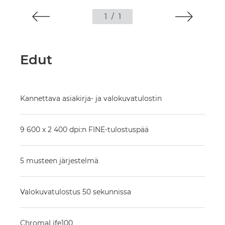
1
/
1
Edut
Kannettava asiakirja- ja valokuvatulostin
9 600 x 2 400 dpi:n FINE-tulostuspää
5 musteen järjestelmä
Valokuvatulostus 50 sekunnissa
ChromaLife100