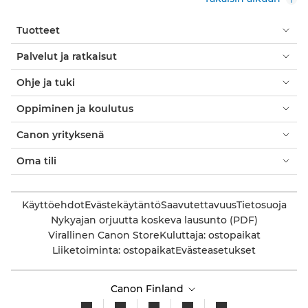
Tuotteet
Palvelut ja ratkaisut
Ohje ja tuki
Oppiminen ja koulutus
Canon yrityksenä
Oma tili
Käyttöehdot
Evästekäytäntö
Saavutettavuus
Tietosuoja
Nykyajan orjuutta koskeva lausunto (PDF)
Virallinen Canon Store
Kuluttaja: ostopaikat
Liiketoiminta: ostopaikat
Evästeasetukset
Canon Finland