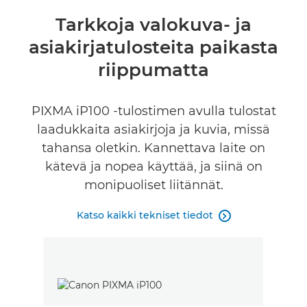
Yleiskuvaus
Tarkkoja valokuva- ja
asiakirjatulosteita paikasta
Tekniset tiedot
riippumatta
Arvostelut
PIXMA iP100 -tulostimen avulla tulostat
Tuki
laadukkaita asiakirjoja ja kuvia, missä
tahansa oletkin. Kannettava laite on
OSTA MUSTETTA
kätevä ja nopea käyttää, ja siinä on
monipuoliset liitännät.
Katso kaikki tekniset tiedot
