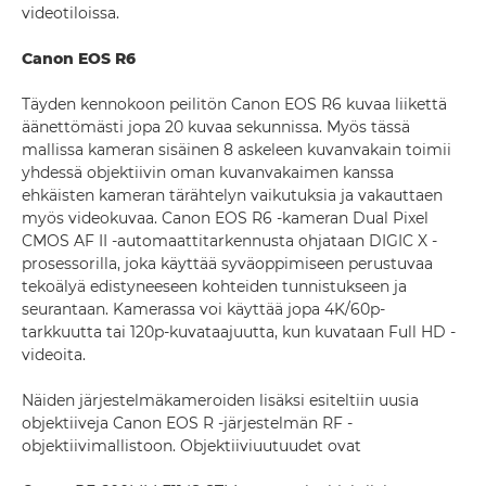
videotiloissa.
Canon EOS R6
Täyden kennokoon peilitön Canon EOS R6 kuvaa liikettä
äänettömästi jopa 20 kuvaa sekunnissa. Myös tässä
mallissa kameran sisäinen 8 askeleen kuvanvakain toimii
yhdessä objektiivin oman kuvanvakaimen kanssa
ehkäisten kameran tärähtelyn vaikutuksia ja vakauttaen
myös videokuvaa. Canon EOS R6 -kameran Dual Pixel
CMOS AF II -automaattitarkennusta ohjataan DIGIC X -
prosessorilla, joka käyttää syväoppimiseen perustuvaa
tekoälyä edistyneeseen kohteiden tunnistukseen ja
seurantaan. Kamerassa voi käyttää jopa 4K/60p-
tarkkuutta tai 120p-kuvataajuutta, kun kuvataan Full HD -
videoita.
Näiden järjestelmäkameroiden lisäksi esiteltiin uusia
objektiiveja Canon EOS R -järjestelmän RF -
objektiivimallistoon. Objektiiviuutuudet ovat