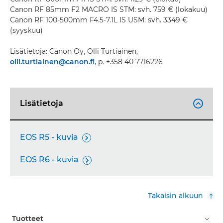
Canon RF 85mm F2 MACRO IS STM: svh. 759 € (lokakuu)
Canon RF 100-500mm F4.5-7.1L IS USM: svh. 3349 €
(syyskuu)
Lisätietoja: Canon Oy, Olli Turtiainen,
olli.turtiainen@canon.fi
, p. +358 40 7716226
Lisätietoja

EOS R5 - kuvia

EOS R6 - kuvia

Takaisin alkuun
Tuotteet