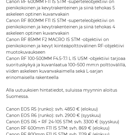
Canon RF 600MM F11 IS STM -superteleobjektiivi on
pienikokoinen ja kevytrakenteinen ja siinä tehokas 5
askeleen optinen kuvanvakain
Canon RF 800MM F11 IS STM -superteleobjektiivi on
pienikokoinen ja kevytrakenteinen ja siinä tehokas 4
askeleen optinen kuvanvakain
Canon RF 85MM F2 MACRO IS STM -objektiivi on
pienikokoinen ja kevyt kiinteäpolttovälinen RF-objektiivi
muotokuvaukseen
Canon RF 100-500MM F4.5-7.1 L IS USM -objektiivi tarjoaa
suorituskykyä ja kuvanlaatua 100–500 mm:n polttovälillä,
viiden askeleen kuvanvakaimella sekä L-sarjan
erinomaisella rakenteella
Alla uutuuksien hintatiedot, suluissa myynnin aloitus
Suomessa.
Canon EOS R5 (runko): svh. 4850 € (elokuu)
Canon EOS R6 (runko): svh. 2900 € (syyskuu)
Canon EOS R6 + RF 24-105 STM: svh. 3300 € (syyskuu)
Canon RF 600mm F11 IS STM: svh. 869 € (elokuu)
Canon RF 800mm F11 IS STM: svh. 1129 € (elokuu)