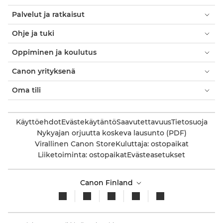
Palvelut ja ratkaisut
Ohje ja tuki
Oppiminen ja koulutus
Canon yrityksenä
Oma tili
Käyttöehdot
Evästekäytäntö
Saavutettavuus
Tietosuoja
Nykyajan orjuutta koskeva lausunto (PDF)
Virallinen Canon Store
Kuluttaja: ostopaikat
Liiketoiminta: ostopaikat
Evästeasetukset
Canon Finland