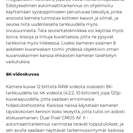
Edistyksellinen automaattitarkennus on ohjelmoitu
käyttämään syväoppimiseen perustuvaa tekoälyä, jonka
ansiosta kamera tunnistaa kohteen kasvot ja silmät, ja
seuraa niitä uudenlaisella tarkkuudella myös
sivusuunnasta. Tätä seurantatekniikkaa voi käyttää myös
koiria, kissoja ja lintuja kuvattaessa, jotta ne pysyvät
tarkkoina myös liikkeessä. Lisäksi kameran sisäinen 8
askeleen kuvanvakain toimii yhdessä objektiivin oman
kuvanvakaimen kanssa ehkäisten kameran tärähtelyn
vaikutuksia.
8K-videokuvaa
Kamera kuvaa 12-bittistä RAW-videota sisäisesti 8K-
tarkkuudella tai 4K-videota (4:2:2, 10-bittinen) jopa 120p-
kuvataajuudella, jotta saadaan erinomaisia
hidastustehosteita. Kaikissa näissä käytetään kameran
täysikokoisen kennon koko leveyttä, jotta tulos on aidosti
elokuvamainen. Dual Pixel CMOS AF II -
automaattitarkennus varmistaa terävät lopputulokset, ja
sen avulla saadaan näyttävät tarkennussiirtymät kaikissa