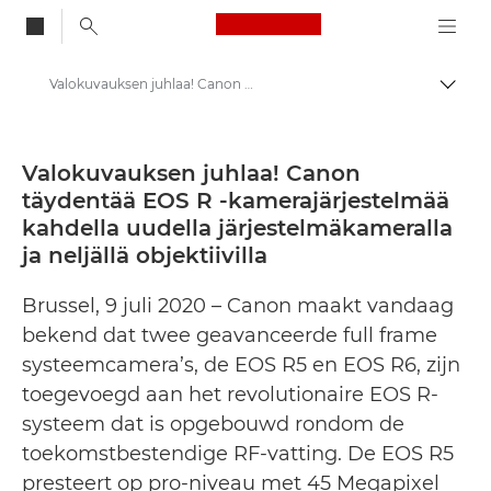
Canon Logo, back to
Valokuvauksen juhlaa! Canon täydentää EOS R -kamerajärjestelmää kahdella uudella järjestelmäkameralla ja neljällä objektiivilla - Canonin lehdistökeskus
Vaihd
Canon
Lehdistösivut
Valokuvauksen juhlaa! Canon
täydentää EOS R -kamerajärjestelmää
Lehdistötiedotteet – Canonin lehdistökeskus
kahdella uudella järjestelmäkameralla
ja neljällä objektiivilla
Brussel, 9 juli 2020 – Canon maakt vandaag
bekend dat twee geavanceerde full frame
systeemcamera’s, de EOS R5 en EOS R6, zijn
toegevoegd aan het revolutionaire EOS R-
systeem dat is opgebouwd rondom de
toekomstbestendige RF-vatting. De EOS R5
presteert op pro-niveau met 45 Megapixel