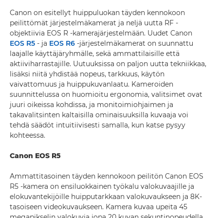
Canon on esitellyt huippuluokan täyden kennokoon
peilittömät järjestelmäkamerat ja neljä uutta RF -
objektiivia EOS R -kamerajärjestelmään. Uudet Canon
EOS R5
- ja
EOS R6
-järjestelmäkamerat on suunnattu
laajalle käyttäjäryhmälle, sekä ammattilaisille että
aktiiviharrastajille. Uutuuksissa on paljon uutta tekniikkaa,
lisäksi niitä yhdistää nopeus, tarkkuus, käytön
vaivattomuus ja huippukuvanlaatu. Kameroiden
suunnittelussa on huomioitu ergonomia, valitsimet ovat
juuri oikeissa kohdissa, ja monitoimiohjaimen ja
takavalitsinten kaltaisilla ominaisuuksilla kuvaaja voi
tehdä säädöt intuitiivisesti samalla, kun katse pysyy
kohteessa.
Canon EOS R5
Ammattitasoinen täyden kennokoon peilitön Canon EOS
R5 -kamera on ensiluokkainen työkalu valokuvaajille ja
elokuvantekijöille huipputarkkaan valokuvaukseen ja 8K-
tasoiseen videokuvaukseen. Kamera kuvaa upeita 45
megapikselin valokuvia jopa 20 kuvan sekuntinopeudella.